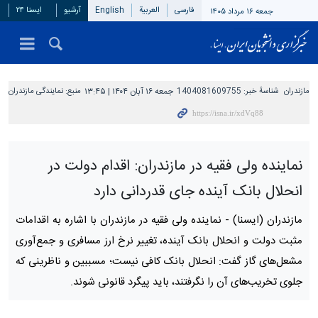
فارسی
العربیة
English
آرشیو
ایسنا ۲۴
جمعه ۱۶ مرداد ۱۴۰۵
مازندران
شناسهٔ خبر:
1404081609755
جمعه ۱۶ آبان ۱۴۰۴ | ۱۳:۴۵
منبع:
نمایندگی مازندران
نماینده ولی فقیه در مازندران: اقدام دولت در
انحلال بانک آینده جای قدردانی دارد
مازندران (ایسنا) -
نماینده ولی فقیه در مازندران با اشاره به اقدامات
مثبت دولت و انحلال بانک آینده، تغییر نرخ ارز مسافری و جمع‌آوری
مشعل‌های گاز گفت: انحلال بانک کافی نیست؛ مسببین و ناظرینی که
جلوی تخریب‌های آن را نگرفتند، باید پیگرد قانونی شوند.