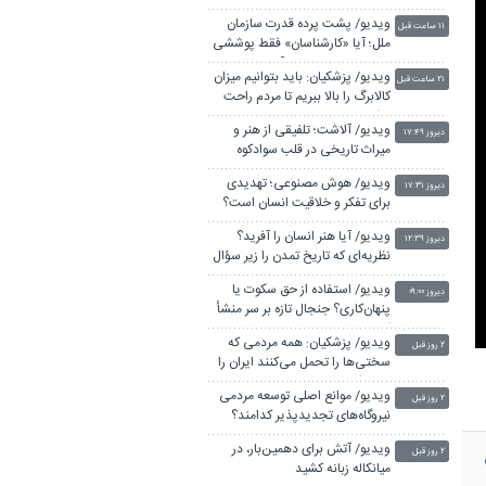
ویدیو/ پشت پرده قدرت سازمان
۱۱ ساعت قبل
ملل؛ آیا «کارشناسان» فقط پوششی
برای سیاست هستند؟
ویدیو/ پزشکیان: باید بتوانیم میزان
۲۱ ساعت قبل
کالابرگ را بالا ببریم تا مردم راحت
باشند
ویدیو/ آلاشت؛ تلفیقی از هنر و
دیروز ۱۷:۴۹
میراث تاریخی در قلب سوادکوه
ویدیو/ هوش مصنوعی؛ تهدیدی
دیروز ۱۷:۳۱
برای تفکر و خلاقیت انسان است؟
ویدیو/ آیا هنر انسان را آفرید؟
دیروز ۱۲:۳۹
نظریه‌ای که تاریخ تمدن را زیر سؤال
برد
ویدیو/ استفاده از حق سکوت یا
دیروز ۰۹:۰۰
پنهان‌کاری؟ جنجال تازه بر سر منشأ
کرونا
ویدیو/ پزشکیان: همه مردمی که
۲ روز قبل
سختی‌ها را تحمل می‌کنند ایران را
حفظ کردند
ویدیو/ موانع اصلی توسعه مردمی
۲ روز قبل
نیروگاه‌های تجدیدپذیر کدامند؟
ویدیو/ آتش برای دهمین‌بار، در
۲ روز قبل
میانکاله زبانه کشید