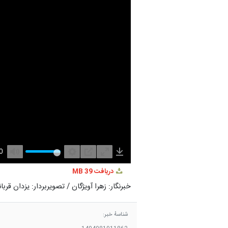
Mute
Settings
PIP
Enter
Download
دریافت
39 MB
fullscreen
خبرنگار: زهرا آویژگان / تصویربردار: یزدان قرب
شناسهٔ خبر: