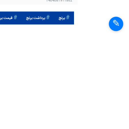
1404081911862
برنج
برداشت برنج
قیمت بر