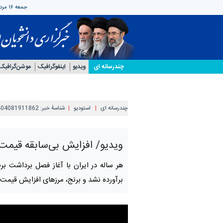
جمعه ۱۶ مرداد ۱۴۰۵
چندرسانه ای
ویدیو
اینفوگرافیک
موشن‌گرافیک
چندرسانه ای
استودیو
شناسهٔ خبر:
404081911862
ویدیو/ افزایش بی‌سابقه قیمت ب
هر ساله در ایران با آغاز فصل برداشت ب
برآورده نشد و برنج، مرزهای افزایش قیمت را