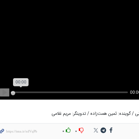
00:00
Play
انی / گوینده: ثمین همت‌زاده / تدوینگر: مریم غلامی
۰
۰