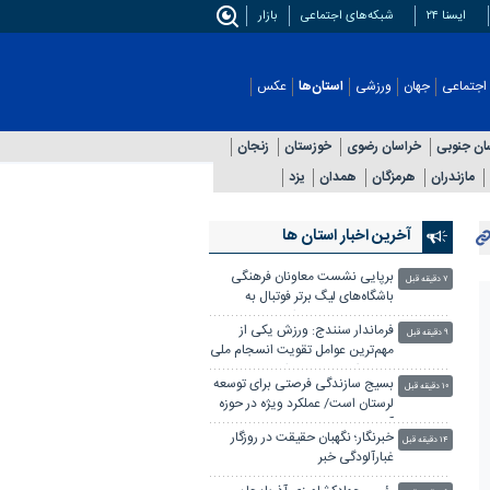
ایسنا ۲۴
شبکه‌های اجتماعی
بازار
اجتماعی
جهان
ورزشی
استان‌ها
عکس
ان جنوبی
خراسان رضوی
خوزستان
زنجان
مازندران
هرمزگان
همدان
یزد
آخرین اخبار استان ها
برپایی نشست معاونان فرهنگی
۷ دقیقه قبل
باشگاه‌های لیگ برتر فوتبال به
میزبانی سپاهان در اصفهان
فرماندار سنندج: ورزش یکی از
۹ دقیقه قبل
مهم‌ترین عوامل تقویت انسجام ملی
و پرورش نسل سالم است
بسیج سازندگی فرصتی برای توسعه
۱۰ دقیقه قبل
لرستان است/ عملکرد ویژه در حوزه
آبرسانی به روستاها و مدرسه‌
خبرنگار؛ نگهبان حقیقت در روزگار
۱۴ دقیقه قبل
غبارآلودگی خبر