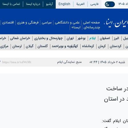
فارسی
العربیة
English
آرشیو
درباره ایسنا
تماس با ایسنا
صفحه اصلی
علمی و دانشگاهی
سیاسی
فرهنگی و هنری
اقتصادی
چندرسانه‌ای
ایسنا+
بیل
البرز
اصفهان
ایلام
بوشهر
تهران
چهارمحال و بختیاری
خراسان شمالی
خراس
ن
کردستان
کرمان
کرمانشاه
کهگیلویه و بویراحمد
گلستان
گیلان
لرستان
مرکزی
شنبه ۲ خرداد ۱۴۰۵ | ۰۷:۴۴
منبع:
نمایندگی ایلام
در ساخت
بود ۳۰۰ مسجد در استان
ان ایلام گفت: