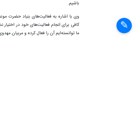
باشیم.
وی با اشاره به فعالیت‌های بنیاد حضرت موع
کافی برای انجام فعالیت‌های خود در اختیار ند
ما توانسته‌ایم آن را فعال کرده و مربیان مهدوی
مدیر ستاد اقامه نماز استان ایلام همچنین 
توانمندی نیروهای استان ایلام است.
انتهای پیام
شناسهٔ خبر:
1405030200377
استانی- فرهنگی
منطقه ایلام
بنیاد حضرت موعود مهدی موعود