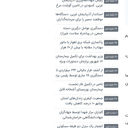
رئیس جهادکشاورزی آذربایجان
۱۹ دقیقه قبل
غربی: کمبودی در تامین گوشت مرغ
در استان نداریم
استاندار آذربایجان غربی: دستگاه‌ها
۲۱ دقیقه قبل
موظفند مسیر را برای سرمایه‌گذاران
در استان هموار کنند
دستگیری عوامل درگیری دسته
۳۲ دقیقه قبل
جمعی در پیاده‌راه سلامت شیراز/
م
کلاهبردار در مرز باکو به دام افتاد
پاکسازی شبکه برق اهواز با مانور
۳۵ دقیقه قبل
مهتاب/ مقابله با بیش از ۲۰ هزار
انشعاب غیرمجاز
،
وزیر بهداشت برای تکمیل بیمارستان
۴۰ دقیقه قبل
۱۷ شهریور برازجان دستورات ویژه
صادر کرد
از کشف فرار مالیاتی ۲۹۴ میلیاردی تا
۴۶ دقیقه قبل
ا
دستگیری ۲۸ سارق توسط پلیس یزد
ن
تاخیر در تکمیل فاز نخست
۴۷ دقیقه قبل
بیمارستان پورسینای آشخانه قابل
قبول نیست
جمعیت کیفری زندان‌های استان
۴۷ دقیقه قبل
بوشهر ۱۰ درصد کاهش یافت
گلباران مزار شهدا توسط جهادگران
۱ ساعت قبل
ت
جهاددانشگاهی خراسان‌شمالی
ف
انفجار یک منزل دو طبقه مسکونی
۱ ساعت قبل