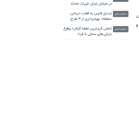
در خیابان شبان شیراز/ حادثه
خسارت جانی نداشت
تبدیل فارس به قطب درمانی
۱ ساعت قبل
ت
منطقه/ بهره‌برداری از ۳ طرح
و
سلامت با اعتبار ۴۰۰۰ میلیارد تومان
املش گرم ترین نقطه گیلان/ وقوع
۱ ساعت قبل
بارش های محلی تا فردا
وزیر بهداشت: توسعه زیرساخت‌ها
۱ ساعت قبل
ه
باید همگام با افزایش خدمات
سلامت باشد
اگر دولت شکست بخورد، ایران
۱ ساعت قبل
شکست می‌خورد/ کشور با ۱۵۰۰
همت کسری بودجه تحویل دولت
ورزشگاه پارس شیراز برای میزبانی
شد
۱ ساعت قبل
لیگ برتر نیازمند تکمیل برخی
زیرساخت‌هاست
بهره‌برداری از ۲ پروژه آموزشی علوم
۱ ساعت قبل
پزشکی و فاز دوم مرکز درمانی
بوستان در فارس
لینکستان
چاپ بنر فوری
بلیط اتوبوس
پهنای باند اختصاصی
جراح بینی در تهران
آهنگ جدید ایرانی
پهنای باند اختصاصی