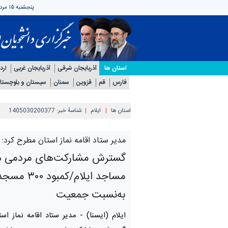
پنجشنبه ۱۵ مرداد ۱۴۰۵
استان ها
آذربایجان شرقی
آذربایجان غربی
ارد
فارس
قم
قزوین
سمنان
سیستان و بلوچستا
استان ها
ایلام
شناسهٔ خبر:
1405030200377
مدیر ستاد اقامه نماز استان مطرح کرد:
گسترش مشارکت‌های مردمی 
مساجد ایلام/کم
به‌نسبت جمعیت
ایلام (ایسنا) -
مدیر ستاد اقامه نماز است