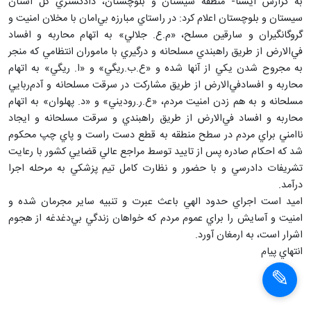
به گزارش ايسنا- منطقه سيستان و بلوچستان، دادگستري كل استان
سيستان و بلوچستان اعلام كرد: در راستاي مبارزه بي‌امان با مخلان امنيت و
گروگانگيران و سارقين مسلح، «م.ع. جلالي» به اتهام محاربه و افساد
في‌الارض از طريق راهبندي مسلحانه و درگيري با ماموران انتظامي که منجر
به مجروح شدن يکي از آنها شده و «ع.ب.ريگي» و «ا. ريگي» به اتهام
محاربه و افسادفي‌الارض از طريق مشارکت در سرقت مسلحانه و آدم‌ربايي
مسلحانه و به هم زدن امنيت مردم، «ع.ر.روديني» و «د. پهلوان» به اتهام
محاربه و افساد في‌الارض از طريق راهبندي و سرقت مسلحانه و ايجاد
ناامني براي مردم در سطح منطقه به قطع دست راست و پاي چپ محکوم
شد که احکام صادره پس از تاييد توسط مراجع عالي قضايي کشور با رعايت
تشريفات دادرسي و با حضور و نظارت کامل تيم پزشکي به مرحله اجرا
اميد است اجراي حدود الهي باعث عبرت و تنبيه ساير مجرمان شده و
امنيت و آسايش را براي عموم مردم که خواهان زندگي بي‌دغدغه از هجوم
انتهاي پيام