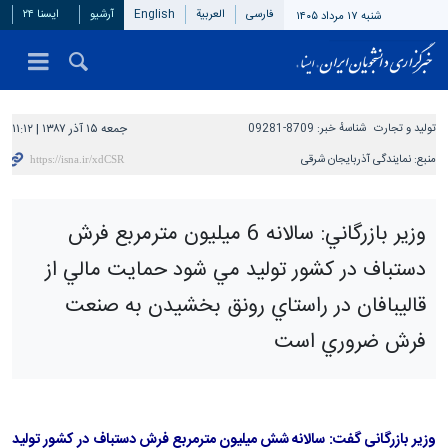
فارسی
العربیة
English
آرشیو
ایسنا ۲۴
شنبه ۱۷ مرداد ۱۴۰۵
تولید و تجارت
شناسهٔ خبر:
8709-09281
جمعه ۱۵ آذر ۱۳۸۷ | ۱۱:۱۲
منبع:
نمایندگی آذربایجان شرقی
وزير بازرگاني: سالانه 6 ميليون مترمربع فرش
دستباف در کشور توليد مي شود حمايت مالي از
قاليبافان در راستاي رونق بخشيدن به صنعت
فرش ضروري است