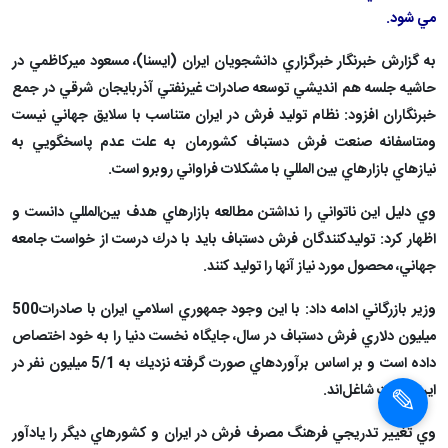
وزير بازرگاني گفت: سالانه شش ميليون مترمربع فرش دستباف در کشور توليد
مي شود.
به گزارش خبرنگار خبرگزاري دانشجويان ايران (ايسنا)، مسعود ميرکاظمي در
حاشيه جلسه هم انديشي توسعه صادرات غيرنفتي آذربايجان شرقي در جمع
خبرنگاران افزود: نظام توليد فرش در ايران متناسب با سلايق جهاني نيست
ومتاسفانه صنعت فرش دستباف کشورمان به علت عدم پاسخگويي به
نيازهاي بازارهاي بين المللي با مشکلات فراواني روبرو است.
وي دليل اين ناتواني را نداشتن مطالعه بازارهاي هدف بين‌المللي دانست و
اظهار كرد: توليد‌كنندگان فرش دستباف بايد با درك درست از خواست جامعه
جهاني، محصول مورد نياز آنها را توليد كنند.
وزير بازرگاني ادامه داد: با اين وجود جمهوري اسلامي ايران با صادرات500
ميليون دلاري فرش دستباف در سال، جايگاه نخست دنيا را به خود اختصاص
داده است و بر اساس برآوردهاي صورت گرفته نزديك به 5/1 ميليون نفر در
اين صنعت شاغل‌اند.