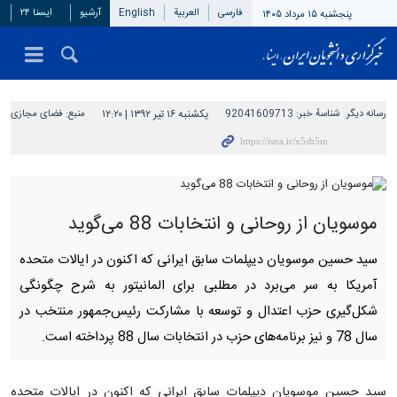
فارسی
العربیة
English
آرشیو
ایسنا ۲۴
پنجشنبه ۱۵ مرداد ۱۴۰۵
رسانه دیگر
شناسهٔ خبر:
92041609713
یکشنبه ۱۶ تیر ۱۳۹۲ | ۱۲:۲۰
منبع:
فضای مجازی
موسویان از روحانی و انتخابات 88 می‌گوید
سید حسین موسویان دیپلمات سابق ایرانی که اکنون در ایالات متحده
آمریکا به سر می‌برد در مطلبی برای المانیتور به شرح چگونگی
شکل‌گیری حزب اعتدال و توسعه با مشارکت رئیس‌جمهور منتخب در
سال 78 و نیز برنامه‌های حزب در انتخابات سال 88 پرداخته است.
سید حسین موسویان دیپلمات سابق ایرانی که اکنون در ایالات متحده