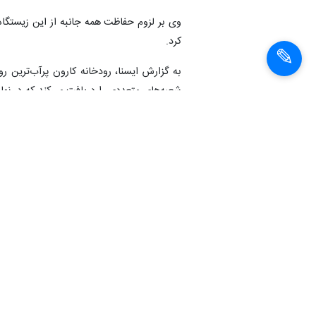
وی بر لزوم حفاظت همه جانبه از این زیستگاه 
کرد.
به گزارش ایسنا، رودخانه کارون پرآب‌ترین 
شعبه‌های متعددی را دریافت می‌کند که در نها
قسمت تقسیم می‌کند، به‌طوری که بیشتر موس
مراکز صنعتی اهواز به نوعی در ارتباط با رودخ
ویس هستند.
رودخانه کارون مهم‌ترین عامل رونق کشاورزی
استان، توسعه دامپروری را موجب شده است. 
وسعت 41 هزار کیلومتر مربع تشکیل شده است.
انتهای پیام
شناسهٔ خبر:
93072815442