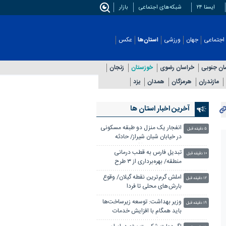
ایسنا ۲۴
شبکه‌های اجتماعی
بازار
اجتماعی
جهان
ورزشی
استان‌ها
عکس
ان جنوبی
خراسان رضوی
خوزستان
زنجان
مازندران
هرمزگان
همدان
یزد
آخرین اخبار استان ها
انفجار یک منزل دو طبقه مسکونی
۵ دقیقه قبل
در خیابان شبان شیراز/ حادثه
خسارت جانی نداشت
تبدیل فارس به قطب درمانی
۱۰ دقیقه قبل
منطقه/ بهره‌برداری از ۳ طرح
سلامت با اعتبار ۴۰۰۰ میلیارد تومان
املش گرم ترین نقطه گیلان/ وقوع
۱۲ دقیقه قبل
بارش های محلی تا فردا
وزیر بهداشت: توسعه زیرساخت‌ها
۱۹ دقیقه قبل
باید همگام با افزایش خدمات
سلامت باشد