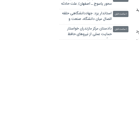
محور یاسوج ـ اصفهان/ علت حادثه
د
در دست بررسی است
استاندار یزد: جهاددانشگاهی حلقه
۱ ساعت قبل
اتصال میان دانشگاه، صنعت و
جامعه است
دادستان مرکز مازندران خواستار
۱ ساعت قبل
د
حمایت عملی از نیروهای حافظ
و
جنگل‌ها شد
توسعه آموزش علوم توانبخشی در
۱ ساعت قبل
ب
جنوب کشور با افتتاح دانشکده
جدید در شیراز
و
استاندار ایلام: طرح جامع مهران و
۱ ساعت قبل
چیلات در اولویت توسعه استان
است
مهران پرترددترین مرز کشور است/
۱ ساعت قبل
ی
زیرساخت‌ها باید برای ۸ میلیون تردد
سالانه آماده شود
ه
سپاه: اعضای یک تیم تروریستی در
۱ ساعت قبل
جنوب استان سیستان و بلوچستان
به هلاکت رسیدند
لینکستان
چاپ بنر فوری
بلیط اتوبوس
پهنای باند اختصاصی
جراح بینی در تهران
آهنگ جدید ایرانی
پهنای باند اختصاصی