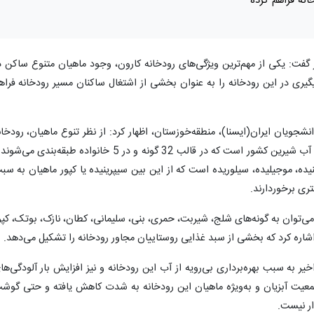
نه فراهم کرده
فت: یکی از مهم‌ترین ویژگی‌های رودخانه کارون، وجود ماهیان متنوع ساکن د
یری در این رودخانه را به عنوان بخشی از اشتغال ساکنان مسیر رودخانه فراه
انشجویان ایران(ایسنا)، منطقه‌خوزستان، اظهار کرد: از نظر تنوع ماهیان، رودخان
کارون تقریبا در برگیرنده 81 درصد از گونه‌های آب شیرین کشور است که در قالب 32 گونه و در 5 خانواده طبقه‌بندی می
نیده، موجیلیده، سیلوریده است که از این بین سیپرینیده یا کپور ماهیان به سب
ری برخوردارند.
می‌توان به گونه‌های شلج، شیربت، حمری، بنی، سلیمانی، کطان، نازک، بوتک، کپو
اشاره کرد که بخشی از سبد غذایی روستاییان مجاور رودخانه را تشکیل می‌دهد.
ر به سبب بهره‌برداری بی‌رویه از آب این رودخانه و نیز افزایش بار آلودگی‌ها
یت آبزیان و به‌ویژه ماهیان این رودخانه به شدت کاهش یافته و حتی گوش
ر نیست.