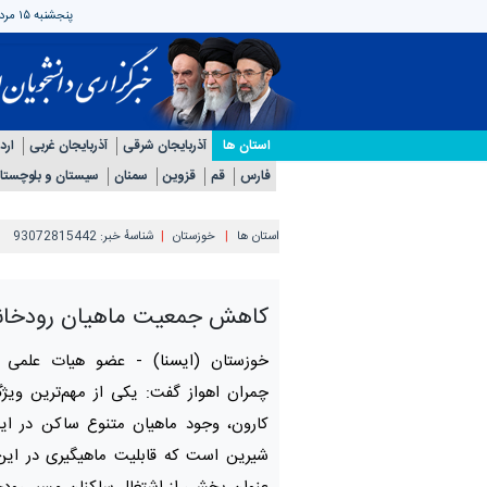
پنجشنبه ۱۵ مرداد ۱۴۰۵
استان ها
آذربایجان شرقی
آذربایجان غربی
ارد
فارس
قم
قزوین
سمنان
سیستان و بلوچستا
استان ها
خوزستان
شناسهٔ خبر:
93072815442
کاهش جمعیت ماهیان رودخانه
خوزستان (ایسنا) -
عضو هیات علمی د
چمران اهواز گفت: یکی از مهم‌ترین ویژگ
کارون، وجود ماهیان متنوع ساکن در ای
شیرین است که قابلیت ماهیگیری در این 