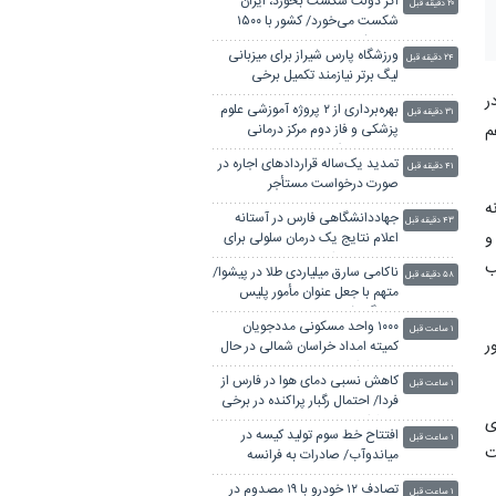
اگر دولت شکست بخورد، ایران
۲۰ دقیقه قبل
شکست می‌خورد/ کشور با ۱۵۰۰
همت کسری بودجه تحویل دولت
ورزشگاه پارس شیراز برای میزبانی
شد
۲۴ دقیقه قبل
لیگ برتر نیازمند تکمیل برخی
زیرساخت‌هاست
ر
بهره‌برداری از ۲ پروژه آموزشی علوم
۳۱ دقیقه قبل
م
پزشکی و فاز دوم مرکز درمانی
بوستان در فارس
تمدید یک‌ساله قراردادهای اجاره در
۴۱ دقیقه قبل
صورت درخواست مستأجر
ه
جهاددانشگاهی فارس در آستانه
۴۳ دقیقه قبل
‌شوند و
اعلام نتایج یک درمان سلولی برای
بیماری مادرزادی
ب
ناکامی سارق میلیاردی طلا در پیشوا/
۵۸ دقیقه قبل
متهم با جعل عنوان مأمور پلیس
دستگیر شد
۱۰۰۰ واحد مسکونی مددجویان
۱ ساعت قبل
ر
کمیته امداد خراسان شمالی در حال
ساخت است
کاهش نسبی دمای هوا در فارس از
۱ ساعت قبل
فردا/ احتمال رگبار پراکنده در برخی
نقاط استان
ی
افتتاح خط سوم تولید کیسه در
۱ ساعت قبل
ت
میاندوآب/ صادرات به فرانسه
تصادف ۱۲ خودرو با ۱۹ مصدوم در
۱ ساعت قبل