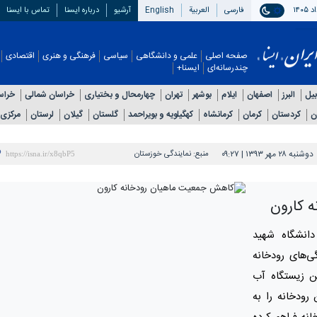
فارسی
العربیة
English
آرشیو
درباره ایسنا
تماس با ایسنا
صفحه اصلی
علمی و دانشگاهی
سیاسی
فرهنگی و هنری
اقتصادی
چندرسانه‌ای
ایسنا+
بیل
البرز
اصفهان
ایلام
بوشهر
تهران
چهارمحال و بختیاری
خراسان شمالی
خراس
ن
کردستان
کرمان
کرمانشاه
کهگیلویه و بویراحمد
گلستان
گیلان
لرستان
مرکزی
دوشنبه ۲۸ مهر ۱۳۹۳ | ۰۹:۲۷
منبع:
نمایندگی خوزستان
 کارون
انشگاه شهید
ی‌های رودخانه
ن زیستگاه آب
رودخانه را به