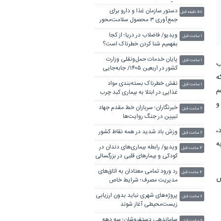
درآمد در فضای مجازی نیستند
دستور سازمان غذا و دارو برای
۵۸ دقیقه قبل
جمع‌آوری ۳ محصول سلامت‌محور
ویدیو/ فاضلاب در دریا؛ از کجا
۱ ساعت قبل
بفهمیم شنا کردن خطرناک است؟
پایان خدمات حمل‌ونقلی وزارت
۱ ساعت قبل
ب
کشور در اربعین ۱۴۰۵/ جابه‌جایی
ه
بیش از ۶ میلیون و ۵۰۰ هزار زائر
نقش خطرناک بسته‌بندی مواد
۱ ساعت قبل
م
غذایی در ابتلا به بیماری کبد چرب
و
خبرنگاران؛ سربازان خط مقدم جهاد
۲ ساعت قبل
تبیین در جنگ روایت‌ها
،
وزش باد شدید در همه نقاط کشور
۲ ساعت قبل
ه
ویدیو/ رابطه بیماری‌های دندان در
۳ ساعت قبل
کودکی و بیمارهای قلبی در بزرگسالی
رد ورود تمامی معتادان به اتاق‌های
۴ ساعت قبل
ص
مدیریت مصرف؛ شرایط خاص
پذیرش/ تعطیلی مراکز متخلف
پروژه‌های شهری نباید بدون ارزیابی
۶ ساعت قبل
زیست‌محیطی آغاز شوند
ساماندهی دستفروشان؛ سه دهه
۶ ساعت قبل