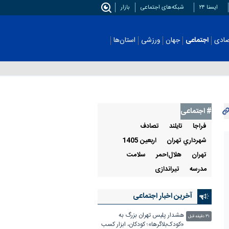
ایسنا ۲۴
شبکه‌های اجتماعی
بازار
اجتماعی
جهان
ورزشی
استان‌ها
عکس
# اجتماعی
فراجا
تايلند
تصادف
شهرداري تهران
اربعین 1405
تهران
هلال‌احمر
سلامت
مدرسه
تیراندازی
آخرین اخبار اجتماعی
هشدار پلیس تهران بزرگ به
۳۱ دقیقه قبل
«کودک‌بلاگرها»؛ کودکان، ابزار کسب