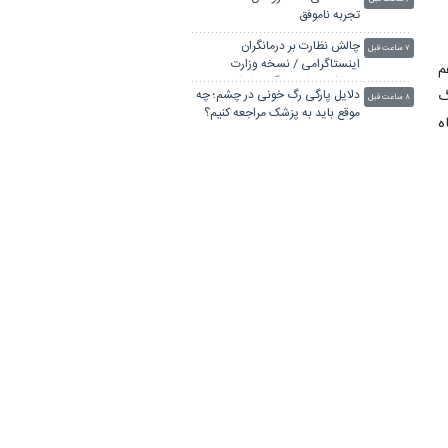
تجربه ناموفق
چالش نظارت بر درمانگران
۷ ساعت قبل
اینستاگرامی / نسخه وزارت
م
بهداشت برای جلوگیری از فعالیت
گ
دلایل پارگی رگ خونی در چشم؛ چه
پزشک‌نماها
۸ ساعت قبل
موقع باید به پزشک مراجعه کنیم؟
ه
غرق‌شدگی؛ شبح مرگ در دل
ه
۹ ساعت قبل
تابستان/ هشدار درباره زنجیره نجات
ی
های نافرجام
زاکانی: محور مقاومت آینده منطقه
۱۱ ساعت قبل
،
را رقم خواهد زد/ لزوم استمرار حضور
مردم در میدان
نشانه‌های سوگ در کودکان و
۱۲ ساعت قبل
نوجوانان؛ چه زمانی باید به
ه
روان‌شناس مراجعه کرد؟
درخشش نخبگان ایرانی در المپیاد
دیروز ۲۱:۴۲
ز
جهانی هوش مصنوعی با کسب ۴
د
مدال
ویدیو/ ویتامین D؛ راز سلامت
دیروز ۱۹:۰۵
ه
استخوان‌ها و سیستم ایمنی
ر
ابولا جان بیش از ۳۰۰ کودک را در
دیروز ۱۸:۲۱
کنگو گرفته است
نتایج آزمون مدارس سمپاد اعلام
دیروز ۱۸:۱۴