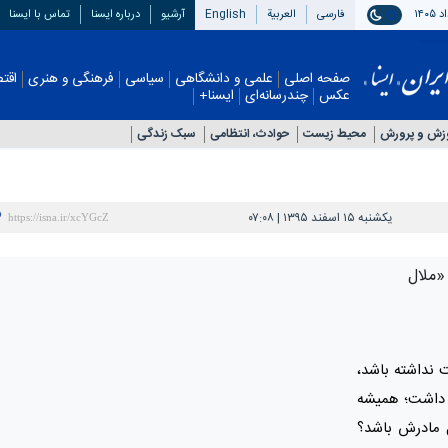
فارسی
العربیة
English
آرشیو
درباره ایسنا
تماس با ایسنا
صفحه اصلی
علمی و دانشگاهی
سیاسی
فرهنگی و هنری
اقتصادی
چندرسانه‌ای
ایسنا+
زش و پرورش
محیط زیست
حوادث، انتظامی
سبک زندگی
یکشنبه ۱۵ اسفند ۱۳۹۵ | ۰۷:۰۸
 «ملال
 نداشته باشد،
ه داشت؛ همیشه
 مادرش باشد؟