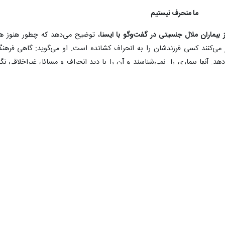
ما منحرف نیستیم
ماران ملال جنسیتی در گفت‌وگو با ایسنا
، توضیح می‌دهد که چطور هنوز ه
کر می‌کنند کسی فرزندشان را به انحراف کشانده است. او می‌گوید: گاهی فرهن
هد. آنها بیماری را نمی‌شناسند و آن را با دید انحراف و مسائل غیراخلاقی نگا
ی مثل سایر بیماری‌ها است. بیمار درگیر شده است، ولی فرهنگ خانواده این اجاز
 است، سریع روی آن خط می‌کشند و سرپوش می‌گذارند، بدون آنکه بدانند بیمار
انیت خودش، قبل از حقوق شهروندی می‌رسد؟ به آن هم اجازه نمی‌دهند برسند
رسند.
، درست چند سال بعد از اینکه هویت جنسی شکل گرفت و فرد به آهستگی متوج
این باره می‌گوید:
در آموزش و پرورش بسیاری از بچه‌ها را به دلیل ترنس بودن ا
نجمن معرفی می‌کنند. به دانش آموز می‌گویند فعلا از تحصیل محروم هستی. اما رون
 دانش آموز هم باید به همین اندازه از ادامه تحصیل محروم شود؟ پاسخ عمر رفت
ز قوه قضاییه به خاطر ایجاد دادگاه ویژه‌ای برای رسیدگی به پرونده ترنس‌ها تشک
هتر است ترمیم شود، چون موانعی را در سیر درمان بچه‌ها ایجاد می‌کند.