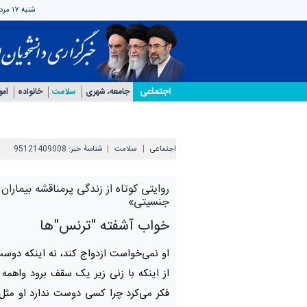
شنبه ۱۷ مرداد ۱۴۰۵
اجتماعی
جامعه، شهری
سلامت
خانواده
آمو
اجتماعی
سلامت
شناسهٔ خبر:
95121409008
روایتی کوتاه از زندگی پرمناقشه بیماران
جنسیتی»
خواب‌ آشفته "ترنس"‌ها
او نمی‌خواست ازدواج کند، نه اینکه دوست
از اینکه با زنی زیر یک سقف برود واهم
فکر می‌کرد چرا کسی دوست ندارد او مثل