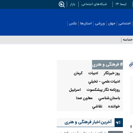
ایسنا ۲۴
شبکه‌های اجتماعی
بازار
اجتماعی
جهان
ورزشی
استان‌ها
عکس
حماسه
# فرهنگی و هنری
روز خبرنگار
ادبيات
كرمان
ادبيات علمي - تخيلي
روزنامه نگار پیشکسوت
اسراييل
باستان‌شناسي
معاون صدا
خواننده
نقاشي
آخرین اخبار فرهنگی و هنری
ت و