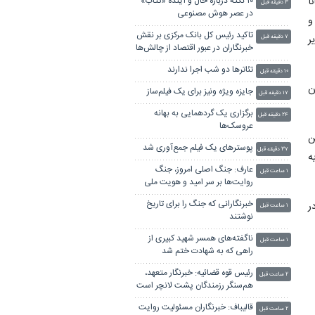
نا
۱۰ نکته درباره حال و آینده «کتاب»
۳ دقیقه قبل
در عصر هوش مصنوعی
و
تاکید رئیس کل بانک مرکزی بر نقش
ر
۷ دقیقه قبل
خبرنگاران در عبور اقتصاد از چالش‌ها
تئاترها دو شب اجرا ندارند
۱۰ دقیقه قبل
ن
جایزه ویژه ونیز برای یک فیلم‌ساز
۱۷ دقیقه قبل
برگزاری یک گردهمایی به بهانه
۲۴ دقیقه قبل
عروسک‌ها
ن
پوسترهای یک فیلم جمع‌آوری شد
۳۷ دقیقه قبل
ه
عارف: جنگ اصلی امروز، جنگ
۱ ساعت قبل
روایت‌ها بر سر امید و هویت ملی
است
خبرنگارانی که جنگ را برای تاریخ
ر
۱ ساعت قبل
نوشتند
ناگفته‌های همسر شهید کبیری از
۱ ساعت قبل
راهی که به شهادت ختم شد
رئیس قوه قضائیه: خبرنگار متعهد،
۲ ساعت قبل
هم‌سنگر رزمندگان پشت لانچر است
قالیباف: خبرنگاران مسئولیت روایت
۲ ساعت قبل