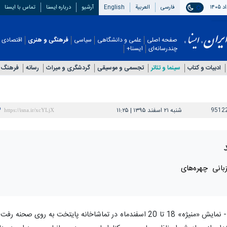
فارسی
العربیة
English
آرشیو
درباره ایسنا
تماس با ایسنا
صفحه اصلی
علمی و دانشگاهی
سیاسی
فرهنگی و هنری
اقتصادی
چندرسانه‌ای
ایسنا+
ادبیات و کتاب
سینما و تئاتر
تجسمی و موسیقی
گردشگری و میراث
رسانه
فرهنگ 
9512
شنبه ۲۱ اسفند ۱۳۹۵ | ۱۱:۲۵
بانی چهره‌های
به گزارش ایسنا، طبق گزارش رسیده، موسیقی- نمایش «منیژه» 18 تا 20 اسفندماه در تماشاخانه پایتخت به روی صحنه رف