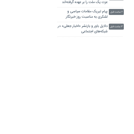
عزت یک ملت را بر عهده گرفته‌اند
پیام تبریک مقامات سیاسی و
۲ ساعت قبل
لشکری به مناسبت روز خبرنگار
دلایل باور و بازنشر «اخبار جعلی» در
۳ ساعت قبل
شبکه‌های اجتماعی
ما را با «پروژه‌بگیرها» اشتباه نگیرید!
۴ ساعت قبل
پیام محمدرضا نوروزپور برای روز
۱۰ ساعت قبل
خبرنگار
مهدی هاشمی: «اکبر عبدی» چارلی
۱۰ ساعت قبل
چاپلینِ ایران بود
چند کتاب مفید برای نویسنده شدن
۱۰ ساعت قبل
پیام مدیرکل دفتر موسیقی برای
دیروز ۲۳:۵۷
عضویت ۲ هنرمند ایرانی در گرمی
«ایرج» دوباره در بیمارستان بستری
دیروز ۲۱:۱۶
شد
علت تأخیر پرواز تهران ـ استانبول
دیروز ۱۹:۴۰
ایران‌ایر