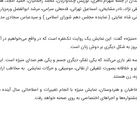
دوستان و هنرمندان از جمله شهرام ناظری، لوریس چکناواریان، محمد رحمانیان، حمید امجد، ها
قی نژاد، نادر مشایخی، اسماعیل تهرانی، قدمعلی سرامی، مرشد ابوالفضل ورمزیار 
ی شاه عنایتی ( نماینده مجلس دهم شورای اسلامی ) و سیدعباس سجادی مدی
«منیژه» گفت: این نمایش یک روایت تک‌نفره است که در واقع می‌خواهیم در آ
مروز به شکل دیگری بر دوش زنان است.
ه نفر بازی می‌کنند که یکی تفکر، دیگری جسم و یکی هم صدای منیژه است. ای
و و خلاقانه بصورت تلفیقی از نقالی، موسیقی و حرکات نمایشی به مخاطب ارای
ه، زن هستند.
اطبان و هنردوستان، نمایش منیژه با انجام تغییرات و اصلاحاتی سال آینده د
جشنواره‌ها و اجراهای اختصاصی به روی صحنه خواهد رفت.