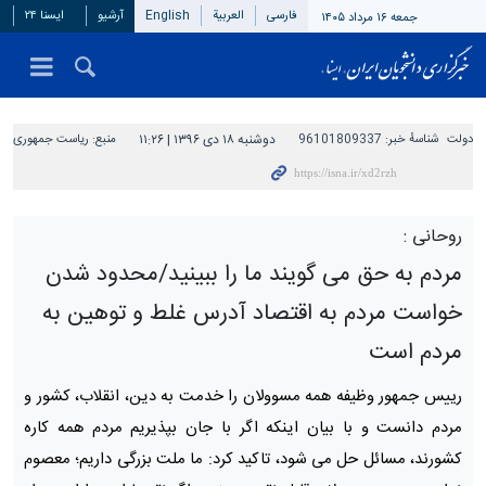
فارسی
العربیة
English
آرشیو
ایسنا ۲۴
جمعه ۱۶ مرداد ۱۴۰۵
دولت
شناسهٔ خبر:
96101809337
دوشنبه ۱۸ دی ۱۳۹۶ | ۱۱:۲۶
منبع:
ریاست جمهوری
روحانی :
مردم به حق می گویند ما را ببینید/محدود شدن
خواست مردم به اقتصاد آدرس غلط و توهین به
مردم است
رییس جمهور وظیفه همه مسوولان را خدمت به دین، انقلاب، کشور و
مردم دانست و با بیان اینکه اگر با جان بپذیریم مردم همه کاره
کشورند، مسائل حل می شود، تاکید کرد: ما ملت بزرگی داریم؛ معصوم