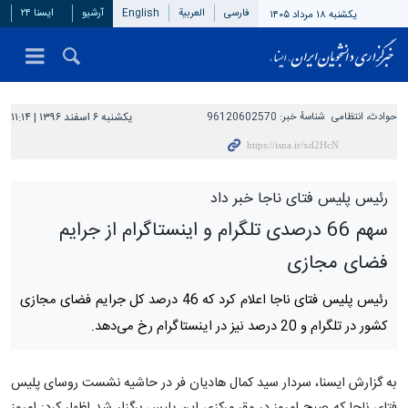
فارسی
العربیة
English
آرشیو
ایسنا ۲۴
یکشنبه ۱۸ مرداد ۱۴۰۵
حوادث، انتظامی
شناسهٔ خبر:
96120602570
یکشنبه ۶ اسفند ۱۳۹۶ | ۱۱:۱۴
رئیس پلیس فتای ناجا خبر داد
سهم 66 درصدی تلگرام و اینستاگرام از جرایم
فضای مجازی
رئیس پلیس فتای ناجا اعلام کرد که 46 درصد کل جرایم فضای مجازی
کشور در تلگرام و 20 درصد نیز در اینستاگرام رخ می‌دهد.
به گزارش ایسنا، سردار سید کمال هادیان فر در حاشیه نشست روسای پلیس