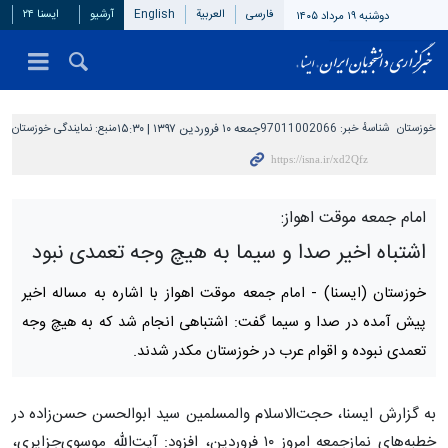
فارسی
العربیة
English
آرشیو
ایسنا ۲۴
دوشنبه ۱۹ مرداد ۱۴۰۵
خوزستان
شناسهٔ خبر:
97011002066
جمعه ۱۰ فروردین ۱۳۹۷ | ۱۵:۳۰
منبع:
نمایندگی خوزستان
امام جمعه موقت اهواز:
اشتباه اخیر صدا و سیما به هیچ وجه تعمدی نبود
خوزستان (ایسنا) -
امام جمعه موقت اهواز با اشاره به مساله اخیر
پیش آمده در صدا و سیما گفت: اشتباهی انجام شد که به هیچ وجه
تعمدی نبوده و اقوام عرب در خوزستان مکدر شدند.
به گزارش ایسنا، حجت‌الاسلام والمسلمین سید ابوالحسن حسن‌زاده در
خطبه‌های نمازجمعه امروز ۱۰ فروردین، افزود: آیت‌الله موسوی‌جزایری،