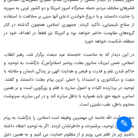
امروز (شنبه) در دیدار جمعی از مسئولان نظام، سفرای کشورهای اسلامی و
قشرهای مختلف مردم، حمله سحرگاه امروز امریکا و دو کشور غربی به سوریه
را جنایت دانستند و با دروغ خواندن ادعای آنها مبنی بر مخالفت با استفاده
از سلاح شیمیایی، تأکید کردند: جمهوری اسلامی همچون گذشته در کنار
گروه‌های مقاومت حاضر خواهد بود و آمریکا نیز قطعاً در اهداف خود در
منطقه، شکست خواهد خورد.
در این دیدار که به مناسبت خجسته عید مبعث برگزار شد، رهبر انقلاب
اسلامی ضمن تبریک سالروز بعثت پیامبر اسلام(ص)، بازگشت به توحید و
حاکم شدن علم و قدرت و فیض و هدایت الهی بر زندگی انسان و مقابله با
منیّت و دیکتاتوری و استبداد را اصلی ترین پیام بعثت دانستند و گفتند:
توحید در بردارنده کلیات و اصول مبارزه با ظلم و زورگویی است و بر همین
اساس، جبهه حق باید همواره با باطل مبارزه کند و در این مبارزه، سرنوشت
محتوم باطل، عقب نشینی است.
حضرت آیت الله خامنه ای مهمترین وظیفه امت اسلامی را بازگشت به پیام
بعثت یعنی توحید، برشمردند و خاطرنشان کردند: اگر به توحید اعتقاد داشته
باشیم زیر بار ظلم نمی رویم و از مظلوم حمایت می کنیم و به همین دلیل