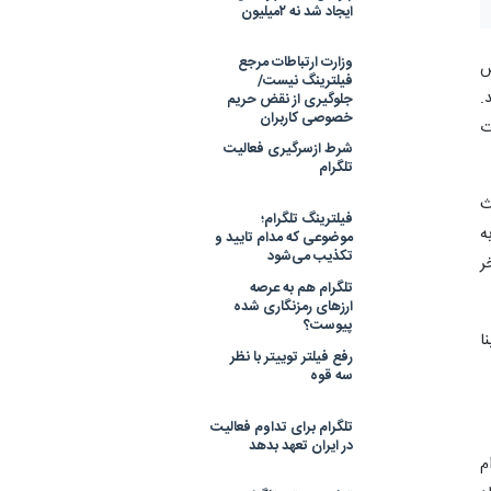
ایجاد شد نه ۲میلیون
وزارت ارتباطات مرجع
س
فیلترینگ نیست/
.
جلوگیری از نقض حریم
خصوصی کاربران
ت
شرط ازسرگیری فعالیت
تلگرام
ث
فیلترینگ تلگرام؛
ه
موضوعی که مدام تایید و
تکذیب می‌شود
ر
تلگرام هم به عرصه
ارزهای رمزنگاری شده
پیوست؟
ا
رفع فیلتر توییتر با نظر
سه قوه
تلگرام برای تداوم فعالیت
در ایران تعهد بدهد
م