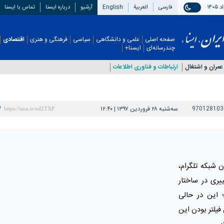
فارسی
العربیة
English
آرشیو
درباره ایسنا
تماس با ایسنا
صفحه اصلی
علمی و دانشگاهی
سیاسی
فرهنگی و هنری
اقتصادی
چندرسانه‌ای
ایسنا+
عمران و اشتغال
ارتباطات و فناوری اطلاعات
970128103
سه‌شنبه ۲۸ فروردین ۱۳۹۷ | ۱۲:۴۰
دن شبکه تلگرام،
یری در ساختار
؛ این در حالی
فیلتر بودن این