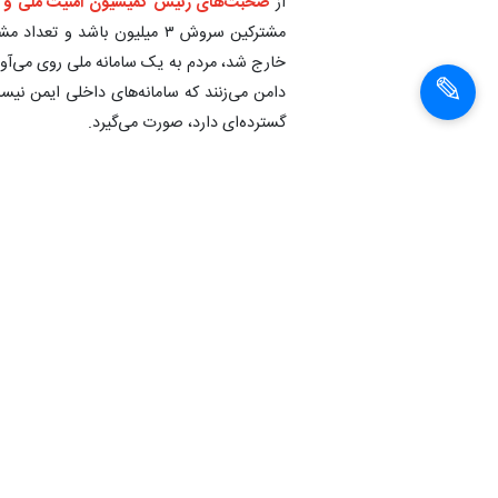
از
صحبت‌های رئیس کمیسیون امنیت ملی و
خارج شد، مردم به یک سامانه ملی روی می‌آورند.
دامن می‌زنند که سامانه‌های داخلی ایمن نی
گسترده‌ای دارد، صورت می‌گیرد.
با این حال دبیر شورای عالی فضای مجازی در
کنند
، به شرط اینکه تابع قوانین کشور باشد، 
شرایطی برای انسداد تلگرام پیش بیاید.
انتهای پیام
شناسهٔ خبر:
97012810314
فیلترینگ تلگرام
اخبار مشابه