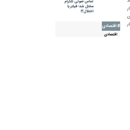
د
تماس صوتی تلگرام
مختل شد؛ فیلتر یا
دار
اختلال؟!
ن
ر
# اقتصادی
اقتصادی
تجاوز آمریکا و اسرائیل به ایران
ه
قيمت نفت
خودرو
اروپا
ت
هوش مصنوعی
رمزارزها
کالابرگ الکترونیکی
بازار جهانی طلا
قیمت طلا
آخرین اخبار اقتصادی
توقف بی‌سابقه صادرات نفت
۲۳ دقیقه قبل
عربستان به آمریکا
ویدیو/ پزشکیان: باید بتوانیم میزان
۱ ساعت قبل
کالابرگ را بالا ببریم تا مردم راحت
باشند
بررسی امکان راه‌اندازی پرواز