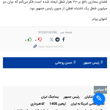
فضای مجازی بالغ بر ۲۰۰ هزار شغل ایجاد شده است.فکر می‌کنم که بیان دو
میلیون شغل یک اشتباه لفظی از سوی رئیس جمهور بود.
انتهای پیام
شناسهٔ خبر:
97020100396
۰
۰
رئيس جمهور
حسن روحانی
# سیاسی
مسعود پزشکیان
رئيس جمهور
پساجنگ ایران
تجاوز نظامی آمریکا به ایران
اربعین 1405
كلاهبرداري