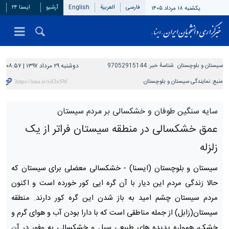
فارسی
العربیة
English
آرشیو
ایسنا ۲۴
یکشنبه ۱۸ مرداد ۱۴۰۵
سیستان و بلوچستان
شناسهٔ خبر:
97052915144
دوشنبه ۲۹ مرداد ۱۳۹۷ | ۰۸:۵۷
منبع:
نمایندگی سیستان و بلوچستان
سایه سنگین طوفان و خشکسالی بر مردم سیستان
‌عمق خشکسالی در منطقه سیستان فراتر از یک
زلزله
سیستان و بلوچستان (ایسنا) -
خشکسالی معضلی برای سیستان که
حالا زندگی مردم این دیار با آن گره ایی کور خورده است و اکنون
مردم سیستان چشم امید به باز شدن این گره کور دارند. منطقه
سیستان(زابل) از جمله مناطقی است که با دارا بودن آب و هوای گرم و
خشک، همواره پدیده ‌های طبیعی سیل و خشکسالی به وفور در آن