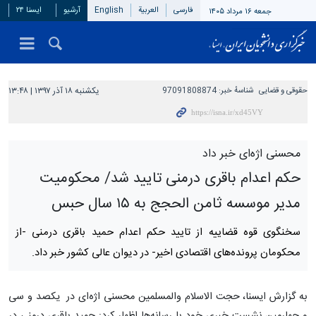
فارسی
العربیة
English
آرشیو
ایسنا ۲۴
جمعه ۱۶ مرداد ۱۴۰۵
حقوقی و قضایی
شناسهٔ خبر:
97091808874
یکشنبه ۱۸ آذر ۱۳۹۷ | ۱۳:۴۸
محسنی اژه‌ای خبر داد
حکم اعدام باقری درمنی تایید شد/ محکومیت
مدیر موسسه ثامن الحجج به ۱۵ سال حبس
سخنگوی قوه قضاییه از تایید حکم اعدام حمید باقری درمنی -از
محکومان پرونده‌های اقتصادی اخیر- در دیوان عالی کشور خبر داد.
به گزارش ایسنا، حجت الاسلام والمسلمین محسنی اژه‌ای در یکصد و سی