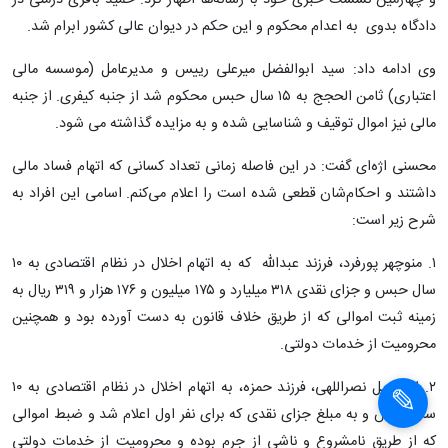
و چهارمین نشست خبری خود با رسانه‌ها اظهار کرد: حمید باقری درمنی در
دادگاه بدوی به اعدام محکوم و این حکم در دیوان عالی کشور ابرام شد.
وی ادامه داد: سید ابوالفضل میرعلی رییس و مدیرعامل (موسسه مالی
اعتباری) ثامن الحجج به ۱۵ سال حبس محکوم شد از جنبه کیفری. از جنبه
مالی نیز اموال توقیف و شناسایی شده و به مزایده گذاشته می شود.
محسنی اژه‌ای گفت: در این فاصله زمانی تعداد کسانی که اتهام فساد مالی
داشتند و احکام‌شان قطعی شده است را اعلام می‌کنم. اسامی این افراد به
شرح زیر است:
۱. منوچهر پورفرد، فرزند عبدالله که به اتهام اخلال در نظام اقتصادی به ۱۰
سال حبس و جزای نقدی ۳۱۸ میلیارد و ۱۷۵ میلیون و ۱۷۶ هزار و ۳۱۹ ریال به
زمینه ثبت اموالی که از طریق خلاف قانون به دست آورده بود و همچنین
محرومیت از خدمات دولتی.
۲. اسماعیل نصراللهی، فرزند حمزه، به اتهام اخلال در نظام اقتصادی به ۱۰
سال حبس و به مبلغ جزای نقدی که برای نفر اول اعلام شد و ضبط اموالی
که از طریق نامشروع و ناشی از جرم بوده و محرومیت از خدمات دولتی