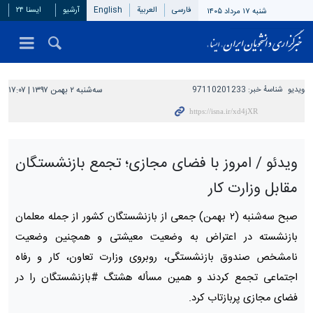
فارسی
العربیة
English
آرشیو
ایسنا ۲۴
شنبه ۱۷ مرداد ۱۴۰۵
ویدیو
شناسهٔ خبر:
97110201233
سه‌شنبه ۲ بهمن ۱۳۹۷ | ۱۷:۰۷
ویدئو / امروز با فضای مجازی؛ تجمع بازنشستگان
مقابل وزارت کار
صبح سه‌شنبه (۲ بهمن) جمعی از بازنشستگان کشور از جمله معلمان
بازنشسته در اعتراض به وضعیت معیشتی و همچنین وضعیت
نامشخص صندوق بازنشستگی، روبروی وزارت تعاون، کار و رفاه
اجتماعی تجمع کردند و همین مسأله هشتگ #بازنشستگان را در
فضای مجازی پربازتاب کرد.