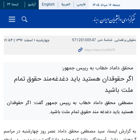
فارسی
العربیة
English
آرشیو
ایسنا ۲۴
جمعه ۱۶ مرداد ۱۴۰۵
حقوقی و قضایی
شناسهٔ خبر:
97120100547
چهارشنبه ۱ اسفند ۱۳۹۷ | ۱۷:۵۴
محقق داماد خطاب به رییس جمهور:
اگر حقوقدان هستید باید دغدغه‌مند حقوق تمام
ملت باشید
مصطفی محقق داماد خطاب به رییس جمهور گفت: اگر حقوقدان
هستید باید دغدغه مند حقوق تمام ملت باشید.
به گزارش ایسنا، سید مصطفی محقق داماد عصر روز چهارشنبه در مراسم