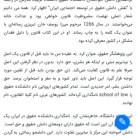
گردهمایی دانش آموختگان دانشکده حقوق دانشگاه تربیت مدرس در رابطه
با "نقش دانش حقوق در توسعه اجتماعی ایران" اظهار کرد: همه می دانیم
شعار اصلی نهضت مشروطیت قانون خواهی بود و عدالت خانه
می‌خواستند. در سال 1286 مرحوم میرزا یوسف خان تبریزی رساله‌ای با
عنوان یک کلمه را به چاپ رساند. او در این کتاب قانون را دلیل فقدان
مشکل در کشور معرفی کرده بود.
این پژوهشگر حقوق، عنوان کرد: به عقیده من ما باید قبل از قانون یک اصل
را بپذیریم مبنی بر اینکه هر بشری، حق دارد. بدون در نظر گرفتن این اصل
صرفا علم به قانون کفایت نمی‌کند. ذی حق بودن باید قبل از تقنین مورد
توجه قرار گیرد. این اصل باید باور شود و به مغز و استخوان برسد. حق
داشتن بشر، امر جدیدی است. تمام کشورهای اروپایی نام دانشکده حقوق
را school of low نامگذاری کرده‌اند. کشورهای عربی نام کلیة القانون، نام
نهادند.
این استاد دانشگاه، خاطرنشان کرد: نامگذاری دانشکده حقوق در ایران یک
پیام دارد و آن این است که حقوق دارای دومعنای دانش حقوق و حق است.
دانش آموخته این مرکز با سایرین تفاوت دارد. این دانشجو رسالتی به گردن