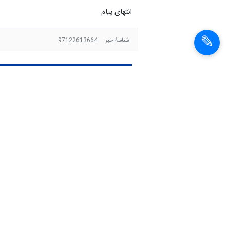
انتهای پیام
شناسهٔ خبر:
97122613664
گوشت وارداتی