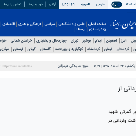
فارسی
العربیة
English
آرشیو
درباره ایسنا
تماس با ایسنا
صفحه اصلی
علمی و دانشگاهی
سیاسی
فرهنگی و هنری
اقتصادی
چندرسانه‌ای
ایسنا+
بیل
البرز
اصفهان
ایلام
بوشهر
تهران
چهارمحال و بختیاری
خراسان شمالی
خراس
ن
کردستان
کرمان
کرمانشاه
کهگیلویه و بویراحمد
گلستان
گیلان
لرستان
مرکزی
یکشنبه ۲۶ اسفند ۱۳۹۷ | ۱۱:۱۹
منبع:
نمایندگی هرمزگان
ارداتی از
ر گمرکی شهید
خیص 610 کانتینر گوشت وارداتی در