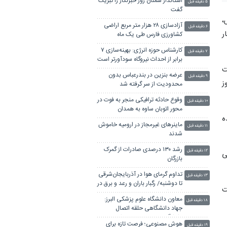
استاندار سمنان روز خبرنگار را تبریک
۵ دقیقه قبل
گفت
،
آزادسازی ۲۸ هزار متر مربع اراضی
۶ دقیقه قبل
ر
کشاورزی فارس طی یک ماه
کارشناس حوزه انرژی: بهینه‌سازی ۷
۷ دقیقه قبل
برابر از احداث نیروگاه سودآورتر است
ت
عرضه بنزین در بندرعباس بدون
۹ دقیقه قبل
ز
محدودیت از سر گرفته شد
وقوع حادثه ترافیکی منجر به فوت در
۱۰ دقیقه قبل
محور اتوبان ساوه به همدان
ن اعلام شده
ماینرهای غیرمجاز در ارومیه خاموش
۱۱ دقیقه قبل
شدند
رشد ۱۳۰ درصدی صادرات از گمرک
۱۲ دقیقه قبل
ی
بازرگان
تداوم گرمای هوا در آذربایجان‌شرقی
۱۳ دقیقه قبل
تا دوشنبه/ رگبار باران و رعد و برق در
ت
ارسباران
معاون دانشگاه علوم پزشکی البرز:
۱۸ دقیقه قبل
جهاد دانشگاهی حلقه اتصال
دانشگاه، صنعت و جامعه است
هوش مصنوعی؛ فرصت تازه برای
۱۹ دقیقه قبل