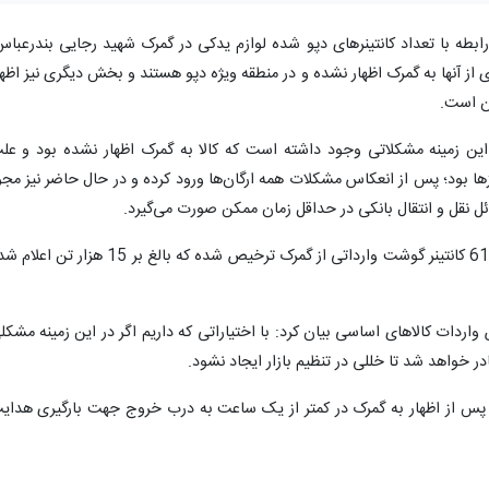
 رابطه با تعداد کانتینرهای دپو شده لوازم یدکی در گمرک شهید رجایی بندرعباس
ی از آنها به گمرک اظهار نشده و در منطقه ویژه دپو هستند و بخش دیگری نیز اظها
ان است.
ن زمینه مشکلاتی وجود داشته است که کالا به گمرک اظهار نشده بود و عل
ا بود؛ پس از انعکاس مشکلات همه ارگان‌ها ورود کرده و در حال حاضر نیز مجو
 نقل و انتقال بانکی در حداقل زمان ممکن صورت می‌گیرد.
میرزایی دوستان اظهار کرد: طی دو ماه اخیر 610 کانتینر گوشت وارداتی از گمرک ترخیص شده که بالغ بر 15 هزار ت
ردات کالاهای اساسی بیان کرد: با اختیاراتی که داریم اگر در این زمینه مشکل
خواهد شد تا خللی در تنظیم بازار ایجاد نشود.
 وارداتی پس از اظهار به گمرک در کمتر از یک ساعت به درب خروج جهت بارگیری هدای