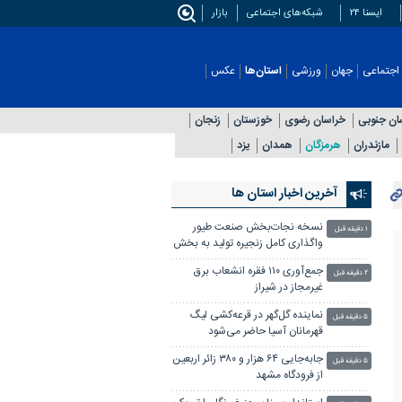
ایسنا ۲۴
شبکه‌های اجتماعی
بازار
اجتماعی
جهان
ورزشی
استان‌ها
عکس
ان جنوبی
خراسان رضوی
خوزستان
زنجان
مازندران
هرمزگان
همدان
یزد
آخرین اخبار استان ها
نسخه نجات‌بخش صنعت طیور
۱ دقیقه قبل
واگذاری کامل زنجیره تولید به بخش
خصوصی است
جمع‌آوری ۱۱۰ فقره انشعاب برق
۲ دقیقه قبل
غیرمجاز در شیراز
نماینده گل‌گهر در قرعه‌کشی لیگ
۵ دقیقه قبل
قهرمانان آسیا حاضر می‌شود
جابه‌جایی ۶۴ هزار و ۳۸۰ زائر اربعین
۵ دقیقه قبل
از فرودگاه مشهد