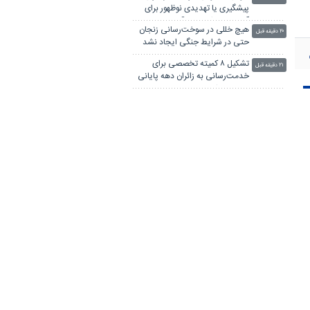
پیشگیری یا تهدیدی نوظهور برای
آسیب‌های اجتماعی؟
هیچ خللی در سوخت‌رسانی زنجان
۲۰ دقیقه قبل
حتی در شرایط جنگی ایجاد نشد
تشکیل ۸ کمیته تخصصی برای
۲۱ دقیقه قبل
خدمت‌رسانی به زائران دهه پایانی
صفر در مشهد
«زندگی پس از بیداری» منتشر شد
۲۱ دقیقه قبل
محدودیت تردد در تونل شهید
۲۳ دقیقه قبل
میرزایی هرمزگان تا ۳۰ آبان ادامه
دارد
پلیس قاتل شهروند مریوانی را
۲۳ دقیقه قبل
زمینگیر کرد
رسانه و وکالت؛ ۲ روایت، یک رسالت
۲۵ دقیقه قبل
لینکستان
چاپ بنر فوری
بلیط اتوبوس
پهنای باند اختصاصی
جراح بینی در تهران
آهنگ جدید ایرانی
پهنای باند اختصاصی
پزشک 24
خرید سرور اچ پی
دانلود آهنگ