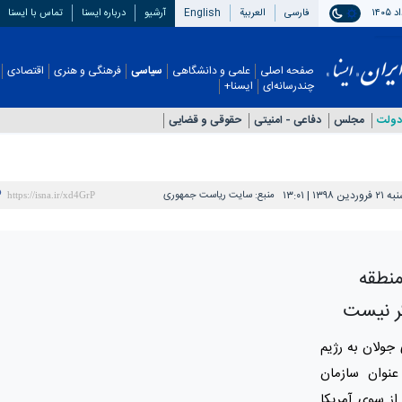
فارسی
العربیة
English
آرشیو
درباره ایسنا
تماس با ایسنا
صفحه اصلی
علمی و دانشگاهی
سیاسی
فرهنگی و هنری
اقتصادی
چندرسانه‌ای
ایسنا+
دولت
مجلس
دفاعی - امنيتی
حقوقی و قضایی
ن ۱۳۹۸ | ۱۳:۰۱
منبع:
سایت ریاست جمهوری
منطقه
گر نیست
جولان به رژیم
عنوان سازمان
از سوی آمریکا