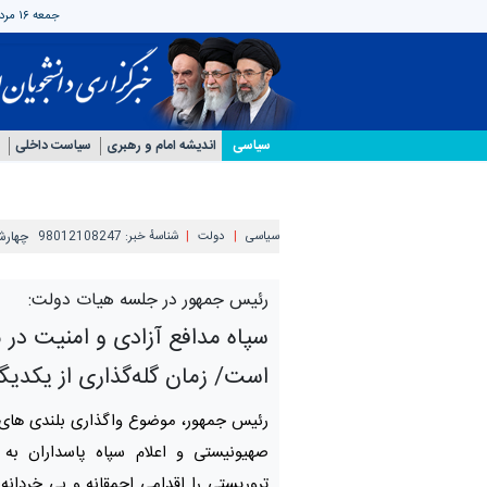
جمعه ۱۶ مرداد ۱۴۰۵
سیاسی
اندیشه امام و رهبری
سیاست داخلی
سیاسی
دولت
شناسهٔ خبر:
98012108247
چهارشنبه ۲۱ فروردی
رئیس جمهور در جلسه هیات دولت:
سپاه مدافع آزادی و امنیت در 
است/ زمان گله‌گذاری از یکدی
رئیس جمهور، موضوع واگذاری بلندی های 
صهیونیستی و اعلام سپاه پاسداران به 
تروریستی را اقدامی احمقانه و بی خردانه 