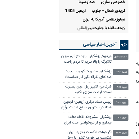
خصوصی سازی
صداوسيما
کریدور شمال - جنوب
اربعین 1405
تجاوز نظامی آمریکا به ایران
لایحه مقابله با جنایت بین‌المللی
آخرین اخبار سیاسی
ویدیو/ پزشکیان: باید بتوانیم میزان
۳ ساعت قبل
کالابرگ را بالا ببریم تا مردم راحت
ه
باشند
ه
پزشکیان: مدیریت کردن با وجود
دیروز ۲۲:۰۱
صداهای تفرقه‌انگیز کار خداست/
ی
سایپا واگذار می شود
ضرغامی: تغییر ریل، عین بصیرت
دیروز ۱۸:۲۶
است؛ فرصت سوزی نکنیم
د
رییس ستاد مرکزی اربعین: اربعین
دیروز ۱۸:۰۰
۱۴۰۵ در بالاترین سطح امنیت برگزار
شد
پزشکیان: مشروطه نقطه عطف
دیروز ۱۶:۱۰
بیداری و آزادی‌خواهی ملت ایران
ز
بود
ی
اگر دولت شکست بخورد، ایران
دیروز ۱۶:۰۴
شکست می‌خورد/ کشور با ۱۵۰۰