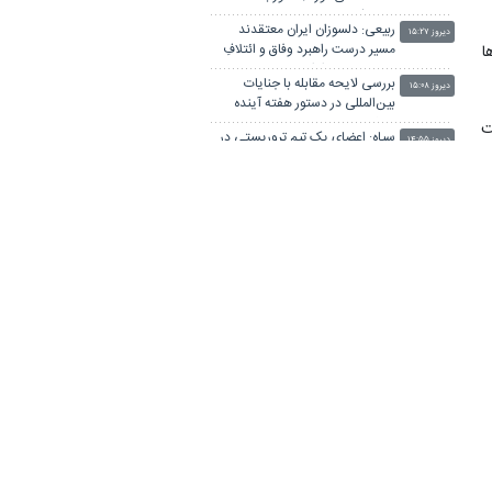
همت کسری بودجه تحویل دولت
ربیعی: دلسوزان ایران معتقدند
شد
دیروز ۱۵:۲۷
مسیر درست راهبرد وفاق و ائتلافِ
ا
عقلانیت باید ادامه یابد
بررسی لایحه مقابله با جنایات
دیروز ۱۵:۰۸
بین‌المللی در دستور هفته آینده
مجلس
ت
سپاه: اعضای یک تیم تروریستی در
دیروز ۱۴:۵۵
ه
جنوب استان سیستان و بلوچستان
به هلاکت رسیدند
بیانیه خانواده شهید لاریجانی درباره
دیروز ۱۴:۴۱
برخی گمانه‌زنی‌های رسانه‌ای
ت
ادعای نماینده مجلس درباره «نحوه
دیروز ۱۴:۰۹
و
ردزنی محل استقرار شهید
لاریجانی» صحت ندارد
پیام فرمانده هوافضای سپاه به
دیروز ۱۳:۴۷
بسیجیان کاشان
ر
وزارت اطلاعات: ۲۱ عامل موساد و ۴
دیروز ۱۳:۳۴
ن
عضو باندهای مسلح بازداشت شدند
سردار ابن‌الرضا: دست نیروهای
دیروز ۱۲:۱۵
مسلح برای پاسخ به تهدیدات پُر
است
د
معاون هماهنگ‌کننده نیروی هوایی
دیروز ۱۱:۵۶
 فراموش
ارتش: وضعیت سه خلبان عملیات