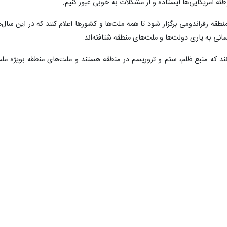
وطئه آمریکایی‌ها ایستاده و از مشکلات به خوبی عبور کنیم.
نطقه رفراندومی برگزار شود تا همه ملت‌ها و کشورها اعلام کنند که در این سال‌ه
ی به یاری دولت‌ها و ملت‌های منطقه شتافته‌اند.
انند که منبع ظلم، ستم و تروریسم در منطقه هستند و ملت‌های منطقه بویژه مل
 شتافته‌اند و در این میان نقش سپاه پاسداران انقلاب اسلامی بسیار برجست
در بدترین شرایط از لحاظ انسانی و در بهترین شرایط برای رژیم صهیونیستی صور
هاد خدوم سپاه در روزهایی است که نیروهای سپاه با تمام وجود به ملت ایران 
اری می‌رسانند و امنیت کشور را برقرار می‌کنند.
یکا علیه ملت ایران همواره از سوی چند کشور و کشورک مورد حمایت بوده، اظها
سیا، اقیانوسیه و سایر نقاط، ملت‌ها در موضوع برجام از ایران، در قضیه جولا
کرده‌اند.
گر با این اقدام به دنبال ایجاد اختلاف در ایران هستید، اشتباه می‌کنید؛ بدانی
که بین سپاه و مردم همواره یک رابطه صمیمی بوده است و مردم هیچ‌گاه فداکاری و ایثارهای 40ساله این نیروها را