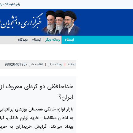
پنجشنبه ۱۵ مرداد ۱۴۰۵
ایسنا+
رسانه دیگر
ایسنا+
دیدگاه
ایسنا+
رسانه دیگر
شناسهٔ خبر:
98020401907
خداحافظی دو کره‌ای معروف از ب
ایران؟
بازار لوازم خانگی همچنان روزهای پرالتهابی
به اذعان متقاضیان خرید لوازم خانگی، گران
بیداد می‌کند. گرایش خریداران به خرید