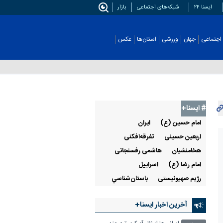
ایسنا ۲۴
شبکه‌های اجتماعی
بازار
اجتماعی
جهان
ورزشی
استان‌ها
عکس
# ایسنا+
امام حسين (ع)
ايران
اربعين حسينی
تفرقه‌افکنی
هخامنشيان
هاشمی رفسنجانی
امام رضا (ع)
اسراييل
رژيم صهيونيستی
باستان‌شناسي
آخرین اخبار ایسنا+