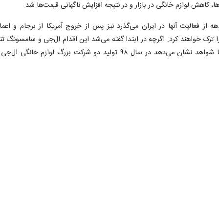
، کاهش لوازم خانگی در بازار و در نتیجه افزایش ناگهانی قیمت‌ها شد.
 از فعالیت آنها در ایران می‌گذرد نیز پس از خروج آمریکا از برجام و اعما
ن را ترک خواهند کرد. اگرچه در ابتدا گفته می‌شد این اقدام ال‌جی و سامسونگ تنه
در حد یک شایعه در فضای مجازی است، اما شواهد نشان می‌دهد در سال ۹۸ تولید دو شرکت بزرگ لوازم خانگی ال‌
شته رسیده است.
در سال‌های گذشته و حتی در دوره تحریم‌های پیشین توانستند سودهای کلانی ا
 اما همواره به‌عنوان یک
مونتاژکننده
و نه تولیدکننده در ایران حضور داشتند و ب
از محصولات ال‌جی و سامسونگ، این دو شرکت توانستند به موفقیت‌های بی‌شمار
. حضور این دو برند کره‌ای در ایران اگرچه تنوع محصولات موجود در بازار لواز
 نباید غافل شد که در حال حاضر تولیدات داخلی چه از نظر کیفی و چه از نظر کم
نند.
بر اساس آمار موجود، در حال حاضر ۷۵ درصد بازار لوازم‌خانگی کشور در دست ۱۰ برند اصلی خا
داخلی نیز که حداقل ۳۰ کارخانه از برندهای بزرگ داخلی هستند، سهم ۲۵ درصدی از بازار لوازم‌خانگی کشور را در دست دار
به‌عبارت دیگر، از ۳۰ هزار میلیارد تومان بازار لوازم‌خانگی کشور، ۲۳ هزار میلیارد تومان آن در دست ۱۰ برند خارجی و 