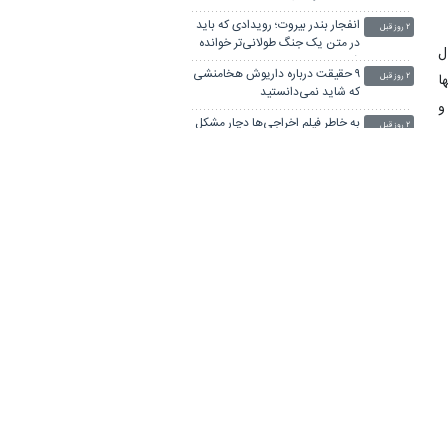
انفجار بندر بیروت؛ رویدادی که باید
۲ روز قبل
در متن یک جنگ طولانی‌تر خوانده
ل
شود
۹ حقیقت درباره داریوش هخامنشی
ا
۲ روز قبل
که شاید نمی‌دانستید
جی و
به خاطر فیلم اخراجی‌ها دچار مشکل
۲ روز قبل
گوارش شدم/ علی حاتمی برای
خوب شدن همسرش گریه می‌کرد
۱۶۰ سال پیش حرم امام رضا علیه
ز
۲ روز قبل
السلام را ببینید
ا
ببینید/ آیت‌الله هاشمی رفسنجانی
۲ روز قبل
ی
در آخرین اربعین عمرشان چه
م
گفتند؟
صفر تا صد تاریخچه و فلسفه
۲ روز قبل
ی
اربعین
قمار در بازار هنر/وقتی اینفلوئنسرها
۳ روز قبل
جای هنرمندان را گرفته‌اند
رجی است. حدود ۶۰۰ کارخانه
ترندی که مرگبار شد!
۳ روز قبل
ند.
ببینید/ چرا سردار رادان در جلسه
۳ روز قبل
هفت هزار
شورای دفاع در نهم اسفند حضور
نداشت؟