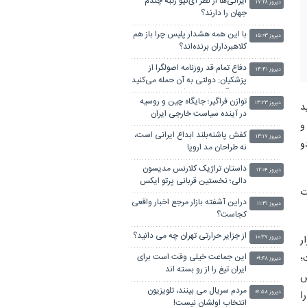
ایرانی‌ها از نظر آی‌کیو رتبه چندم
دیروز ۱۷:۲۸
جهان را دارند؟
با این همه هشدار پلیس چرا باز هم
دیروز ۱۵:۰۳
کلاهبرداران برنده‌اند؟
دفاع تمام قد روزنامه اصولگرا از
دیروز ۱۴:۴۱
پزشکیان: دولتی به آن حمله می‌کنید
در جنگ موفق عمل کرد
توازن فراگیر؛ جایگاه چین و روسیه
دیروز ۱۳:۲۳
د
در آینده سیاست خارجی ایران
و
کفش پاشنه‌بلند ابداع ایرانی است،
دیروز ۱۳:۱۷
و
نه طراحان مد اروپا
داستان تراژیک کلارنس مدیسون
دیروز ۱۲:۰۴
دالی؛ نخستین قربانی پرتو ایکس
ت
دراین آشفته بازار مرجع اخبار واقعی
دیروز ۱۱:۳۱
کجاست؟
از جزایر حرارتی تهران چه می دانید؟
ر
دیروز ۱۰:۳۷
این جماعت خیلی وقت است برای
؛
دیروز ۰۹:۴۸
ایران تیغ را از رو بسته اند
ش
مردم سریال می بینند، تلویزیون
ا
دیروز ۰۷:۵۸
انتخاب اولشان نیست!