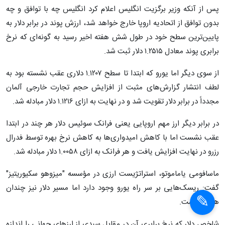
پس از آنکه وزیر
برگزیت
انگلیس اعلام کرد انگلیس چه با توافق و چه
بدون توافق از اتحادیه اروپا خارج خواهد شد، ارزش پوند در برابر دلار به
پایین‌ترین سطح خود در طول شش هفته اخیر رسید به گونه‌ای که نرخ
برابری پوند معادل ۱.۲۵۱۵ دلار ثبت شد.
از سوی دیگر اما یورو که ابتدا تا سطح ۱.۱۲۰۷ دلاری عقب نشسته بود به
لطف انتشار گزارش‌های مثبت از افزایش حجم تجارت خارجی آلمان
مجدداً در برابر دلار تقویت شد و در نهایت به ازای ۱.۱۲۱۶ دلار مبادله شد.
در برابر دیگر ارز مهم اروپایی یعنی فرانک سوئیس دلار هر چند در ابتدا
عقب نشست اما با کاهش امیدواری‌ها به کاهش نرخ بهره توسط فدرال
رزرو در نهایت افزایش یافت و هر فرانک به ازای ۱.۰۰۵۸ دلار مبادله شد.
ماسافومی
یاماموتو
،
استراتژیست
ارزی در مؤسسه "
میزوهو
سکیوریتیز
"
گفت: ریسک‌هایی بر سر راه یورو وجود دارد اما مسیر دلار نیز چندان
هموار نیست.
شاخص دلار که نرخ برابری آن در مقابل سبدی از ارزهای جهانی را اندازه