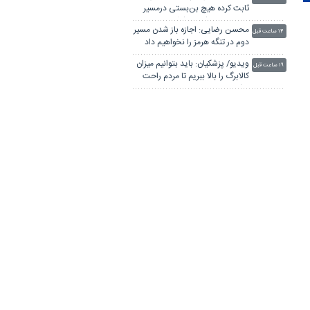
ثابت کرده هیچ بن‌بستی درمسیر
توسعه و خودکفایی کشور وجود
محسن رضایی: اجازه باز شدن مسیر
ندارد
۱۴ ساعت قبل
دوم در تنگه هرمز را نخواهیم داد
ویدیو/ پزشکیان: باید بتوانیم میزان
۱۹ ساعت قبل
کالابرگ را بالا ببریم تا مردم راحت
باشند
پزشکیان: مدیریت کردن با وجود
دیروز ۲۲:۰۱
صداهای تفرقه‌انگیز کار خداست/
سایپا واگذار می شود
ضرغامی: تغییر ریل، عین بصیرت
دیروز ۱۸:۲۶
است؛ فرصت سوزی نکنیم
رییس ستاد مرکزی اربعین: اربعین
دیروز ۱۸:۰۰
۱۴۰۵ در بالاترین سطح امنیت برگزار
شد
پزشکیان: مشروطه نقطه عطف
دیروز ۱۶:۱۰
بیداری و آزادی‌خواهی ملت ایران
بود
اگر دولت شکست بخورد، ایران
دیروز ۱۶:۰۴
شکست می‌خورد/ کشور با ۱۵۰۰
همت کسری بودجه تحویل دولت
ربیعی: دلسوزان ایران معتقدند
شد
دیروز ۱۵:۲۷
مسیر درست راهبرد وفاق و ائتلافِ
عقلانیت باید ادامه یابد
بررسی لایحه مقابله با جنایات
دیروز ۱۵:۰۸