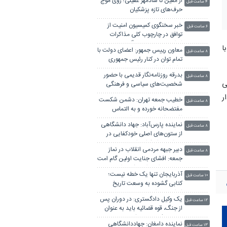
از معین تا شادمهر عقیلی؛ روی موج
۴ ساعت قبل
حرف‌های تازه پزشکیان
خبر سخنگوی کمیسیون امنیت از
۶ ساعت قبل
توافق در چارچوب کلی مذاکرات
ایران و عمان بر سر تنگه هرمز
ی با
معاون رییس جمهور: اعضای دولت با
۸ ساعت قبل
تمام توان در کنار رئیس جمهوری
برای ایران ایستاده‌اند
بدرقه روزنامه‌نگار قدیمی با حضور
۸ ساعت قبل
ی
شخصیت‌های سیاسی و فرهنگی
ر
خطیب جمعه تهران: دشمن شکست
۸ ساعت قبل
مفتضحانه خورده و به التماس
افتاده، ادبیات باخت را هم بلد
نماینده پارس‌آباد: جهاد دانشگاهی
نیست
۸ ساعت قبل
از ستون‌های اصلی خودکفایی در
دوران بحران‌ کشور است
دبیر جبهه مردمی انقلاب در نماز
۸ ساعت قبل
جمعه: افشای جنایت اولین گام امت
در خونخواهی امام شهید است
آذربایجان تنها یک خطه نیست؛
۱۰ ساعت قبل
کتابی گشوده به وسعت تاریخ
ایران‌زمین است
یک وکیل دادگستری: در دوران پس
۱۲ ساعت قبل
از جنگ، قوه قضائیه باید به عنوان
«ضامن ثبات» عمل کند
نماینده دامغان: جهاددانشگاهی
۱۳ ساعت قبل