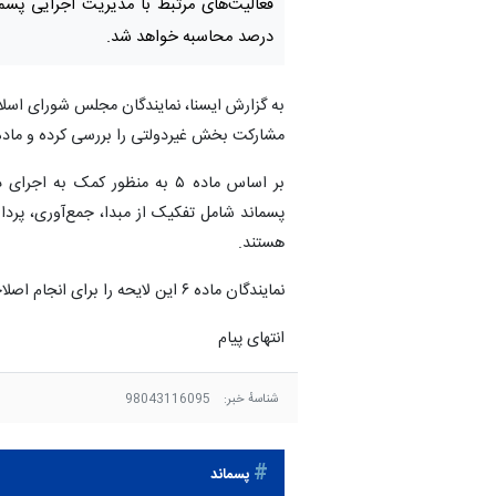
فعالیت‌های مرتبط با مدیریت اجرایی پسما
درصد محاسبه خواهد شد.
مشارکت بخش غیردولتی را بررسی کرده و ماده ۵ این لایحه را به تصویب رساندن
بر اساس ماده ۵ به منظور کمک 
پسماند شامل تفکیک از مبدا، جمع‌آوری، پرداز
هستند.
نمایندگان ماده ۶ این لایحه را برای انجام اصلاحات به کمیسیون مربوطه ارجاع دادند.
انتهای پیام
شناسهٔ خبر:
98043116095
پسماند