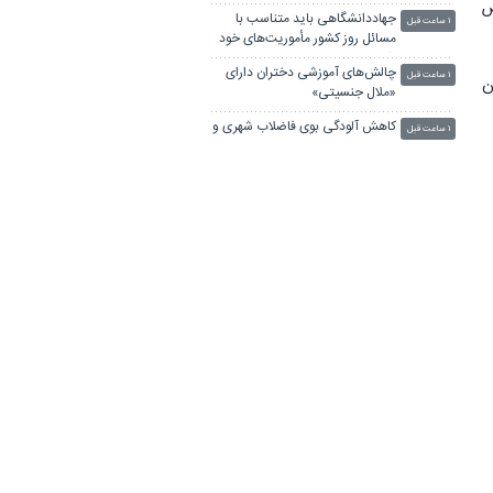
کاربردی در کنار دانشگاه‌هاست
جهاددانشگاهی باید متناسب با
۱ ساعت قبل
مسائل روز کشور مأموریت‌های خود
ص
را تغییر دهد
چالش‌های آموزشی دختران دارای
۱ ساعت قبل
«ملال جنسیتی»
کاهش آلودگی بوی فاضلاب شهری و
ن
۱ ساعت قبل
صنعتی
ضرورت مشارکت دانشجویان در
۲ ساعت قبل
فرآیند تصمیم‌سازی دانشگاه‌ها
آیین گرامیداشت چهل‌وششمین
۲ ساعت قبل
سالگرد تاسیس جهاددانشگاهی
انتشار پژوهش ایرانی درباره
۲ ساعت قبل
«هملت» در مجله تخصصی از
انتشارات «اشپرینگر نیچر»
کاهش ۷۰۰ میلیون یورویی ارزبری از
۲ ساعت قبل
طریق واگذاری بخشی از پروژه‌های
کلان به سازندگان داخلی
رونمایی از واکسن بومی «آنگارا» و
۲ ساعت قبل
طرح ژن‌درمانی و ویروس‌درمانی
سرطان‌های صعب‌العلاج
یک روانشناس: استفاده افراطی از
۲ ساعت قبل
هوش‌مصنوعی موجب می‌شود
کودک دچار نوعی قرنطینه اجتماعی