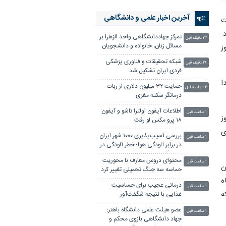
آخرین اخبار علمی‌ و دانشگاهی
تمرکز جهاددانشگاهی واحد الزهرا بر
۱۳ دقیقه قبل
رست
مسائل زنان، خانواده و دانشجویان
د.
شبکه تحقیقات و فناوری پزشکی
۲۸ دقیقه قبل
ز
فردی ایران تشکیل شد
حمایت ۳۲ میلیون دلاری از ربات
۴۲ دقیقه قبل
درمانگر سکته مغزی
یدا
اطلاعات آیفون اولترا تاشو و آیفون
۱ ساعت قبل
۱۸ پرو مکس لو رفت
بررسی آسیب‌پذیری ۱۰۰۰ شهر ایران
ز
۱ ساعت قبل
در برابر آلودگی هوا؛ خطر آلودگی در
ی
فصل گرم
محتوای دروس معارف با محوریت
۱ ساعت قبل
حماسه سه جنگ تحمیلی تغییر کرد
درمانی عجیب برای حساسیت
چند ژن
۱ ساعت قبل
غذایی با نتیجه شگفت‌آور
شگاه
عضو هیئت علمی دانشگاه باهنر:
۱ ساعت قبل
ند که
جهاد دانشگاهی بازوی محکم و