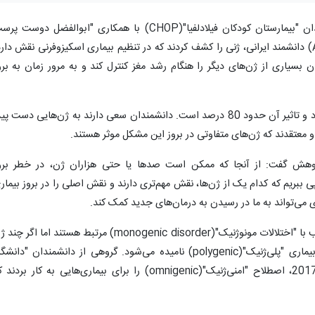
، دانشمندان "بیمارستان کودکان فیلادلفیا"(CHOP) با همکاری "ابوالفضل دوست پ
ترشیزی"(Abolfazl Doostparast Torshizi) دانشمند ایرانی، ژنی را کشف کردند که در تنظیم بیماری اسکیزوفرنی نقش دار
ن بسیاری از ژن‌های دیگر را هنگام رشد مغز کنترل کند و به مرور زمان به برو
وراثت، نقش مهمی در ابتلا به اسکیزوفرنی دارد و تاثیر آن حدود 80 درصد است. دانشمندان سعی دارند به ژن‌هایی دست پ
و معتقدند که ژن‌های متفاوتی در بروز این مشکل موثر هستند.
، سرپرست این پژوهش گفت: از آنجا که ممکن است صدها یا حتی هزاران ژن، در خطر برو
 ببریم که کدام یک از ژن‌ها، نقش مهم‌تری دارند و نقش اصلی را در بروز بیمار
ی می‌تواند به ما در رسیدن به درمان‌های جدید کمک کند.
بیماری‌هایی که با یک ژن کنترل می‌شوند، اغلب با "اختلالات مونوژنیک"(monogenic disorder) مرتبط هستند اما اگر 
در بروز یک بیماری نقش داشته باشند، آن بیماری "پلی‌ژنیک"(polygenic) نامیده می‌شود. گروهی از دانشمندان "دان
استنفورد"(stanford university) در سال 2017، اصطلاح "امنی‌ژنیک"(omnigenic) را برای بیماری‌هایی به کار برد