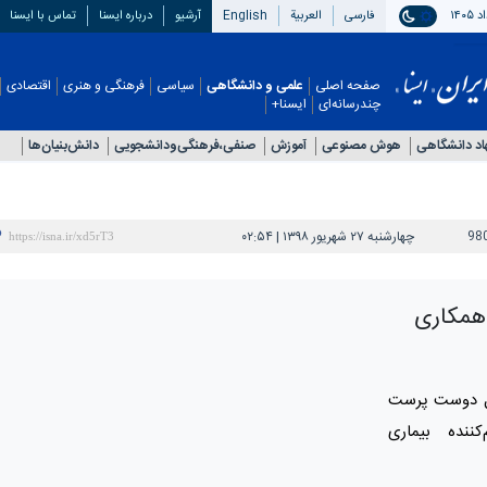
فارسی
العربیة
English
آرشیو
درباره ایسنا
تماس با ایسنا
صفحه اصلی
علمی و دانشگاهی
سیاسی
فرهنگی و هنری
اقتصادی
چندرسانه‌ای
ایسنا+
اد دانشگاهی
هوش مصنوعی
آموزش
صنفی،فرهنگی‌ودانشجویی
دانش‌بنیان‌ها
98
چهارشنبه ۲۷ شهریور ۱۳۹۸ | ۰۲:۵۴
 همکاری
ضل دوست پرست
کننده بیماری