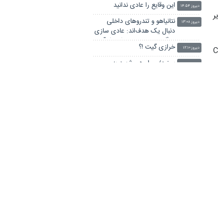
این وقایع را عادی ندانید
دیروز ۱۴:۵۴
ر
نتانیاهو و تندروهای داخلی
دیروز ۱۳:۰۸
دنبال یک هدف‌اند: عادی سازی
جنگ و حساسیت زدایی از آن
خرازی گیت !؟
سیننسیس (Camellia
دیروز ۱۲:۱۰
ببینید/ چرا رهبر شهید به
دیروز ۱۱:۰۴
پناهگاه نرفتند؟
ی
با این شیوه بدون گرسنگی لاغر
دیروز ۱۰:۲۹
شوید
اکنون بلندگوهای دشمن دست
دیروز ۰۹:۱۲
ن
کسانی است که ظاهر
انقلابیگری دارند
روزنامه‌نگاری ملی؛ درآمدی بر
۲ روز قبل
حقیقت‌نگاری ایرانی
ر
توصیه‌های میرفخرائی برای
۲ روز قبل
موفقیت والیبال در بازیهای
آسیایی
ی
مردم این کشورها ۶۰ سالگی را
۲ روز قبل
نمی‌بینند! / جایگاه ایران در امید
به زندگی کجاست؟