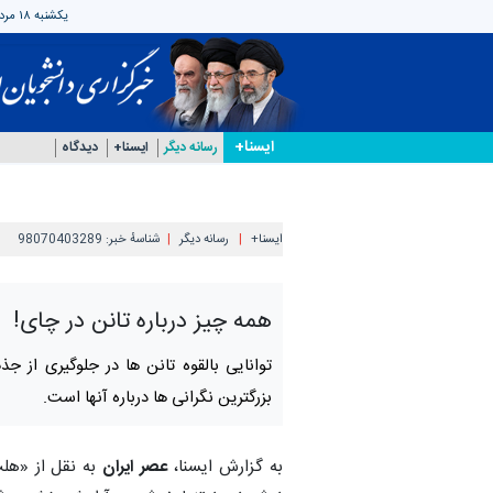
یکشنبه ۱۸ مرداد ۱۴۰۵
ایسنا+
رسانه دیگر
ایسنا+
دیدگاه
ایسنا+
رسانه دیگر
شناسهٔ خبر:
98070403289
همه چیز درباره تانن در چای!
توانایی بالقوه تانن ها در جلوگیری از ج
بزرگترین نگرانی ها درباره آنها است.
به گزارش ایسنا،
عصر ایران
به نقل از «هل