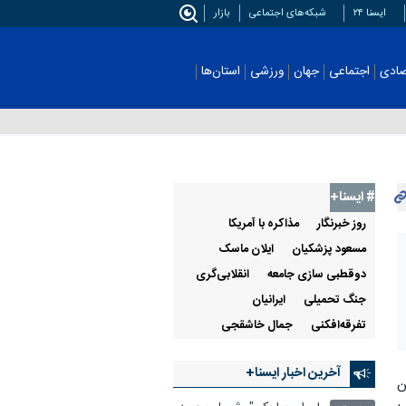
ایسنا ۲۴
شبکه‌های اجتماعی
بازار
اجتماعی
جهان
ورزشی
استان‌ها
عکس
# ایسنا+
روز خبرنگار
مذاکره با آمریکا
مسعود پزشکیان
ایلان ماسک
دوقطبی سازی جامعه
انقلابی‌گری
جنگ تحمیلی
ایرانیان
تفرقه‌افکنی
جمال خاشقجی
آخرین اخبار ایسنا+
ن