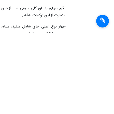
اگرچه چای به طور کلی منبعی غنی از تانن ه
متفاوت از این ترکیبات باشند.
Sinensis) تهیه می شوند.
هر نوع چای حاوی تانن ها است، اما غلظت
قرار می گیرد.
به گفته برخی منابع، چای سیاه بیشترین میز
میزان تانن ها شناخته می شود.
چای های سفید و اولانگ بین این دو قرار م
متفاوت باشد.
به طور کلی، چای هایی با کیفیت پایین‌تر 
طولانی‌تر باشد، غلظت تانن ها در فنجان یا ل