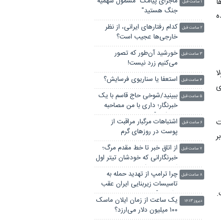
ماجرای پیامک "مشمول سهمیه
ا
۱ ساعت قبل
جنگ هستید"
ه
کدام رفتارهای ایرانی، از نظر
۲ ساعت قبل
خارجی‌ها عجیب است؟
خورشید آن‌طور که تصور
۳ ساعت قبل
می‌کنیم زرد نیست!
ا
استعفا یا سناریوی فرسایش؟
۴ ساعت قبل
ی
ببینید/شوخی حاج‌ قاسم با یک
۵ ساعت قبل
خبرنگار؛ داری با من مصاحبه
می کنی؟!
ت
اشتباهات مرگبار مراقبت از
۶ ساعت قبل
پوست در روزهای گرم
ر
از اتاق خبر تا خط مقدم مرگ؛
۷ ساعت قبل
خبرنگارانی که خودشان تیتر اول
اخبار جهان شدند!
چرا ترامپ از تهدید حمله به
۸ ساعت قبل
تاسیسات زیربنایی ایران عقب
.
نشست؟
یک ساعت از زمان ایلان ماسک
دیروز ۱۶:۱۳
۱۰۰ میلیون دلار می‌ارزد؟