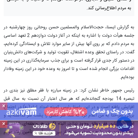
به مردم اطلاع‌رسانی کند.
به گزارش ایسنا،‌ حجت‌الاسلام والمسلمین حسن روحانی روز چهارشنبه در
جلسه هیأت دولت با اشاره به اینکه در آغاز دولت دوازدهم 2 تعهد اساسی
به مردم دادم که بر روی آنها بیش از سایر موارد تلاش و ایستادگی کرده‌ایم،
گفت: در راستای تحقق وعده اشتغال، تقویت تولید و شرکت‌های دانش‌بنیان
در دستور کار جدی قرار گرفته است و برای جذب سرمایه‌گذاری در این زمینه
اقدامات بزرگی انجام شده است و تا امروز به وعده خود در این زمینه وفادار
بوده‌ایم.
رئیس جمهور خاطر نشان کرد: در زمینه مبارزه با فقر مطلق نیز بندی در
تبصره 14 بودجه گنجانده‌ایم که هر سال اعتبار آن نسبت به سال قبل
×
افزایش یافته است و در این راستا رئیس کمیته امداد امام(ره) در اجتماع
بزرگی صراحتاً به من اعلام کرد که شما فقر مطلق را پشت سر گذاشته‌اید و
×
امروز در کشور فقر مطلق وجود ندارد، البته اگر در هر منطقه‌ای شاهد فقر
مطلق بودیم باید با جدیت نسبت به از بین بردن آن و تأمین رفاه مردم