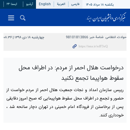
فارسی
العربیة
English
آرشیو
ایسنا ۲۴
یکشنبه ۱۸ مرداد ۱۴۰۵
حوادث، انتظامی
شناسهٔ خبر:
98101813866
چهارشنبه ۱۸ دی ۱۳۹۸ | ۰۸:۳۶
درخواست هلال احمر از مردم: در اطراف محل
سقوط هواپیما تجمع نکنید
رییس سازمان امداد و نجات جمعیت هلال احمر از مردم خواست از
حضور و تجمع در اطراف محل سقوط هواپیمایی که صبح امروز دقایقی
پس از برخاستن از فرودگاه امام خمینی در تهران دچار سانحه شد ،
خودداری کنند.