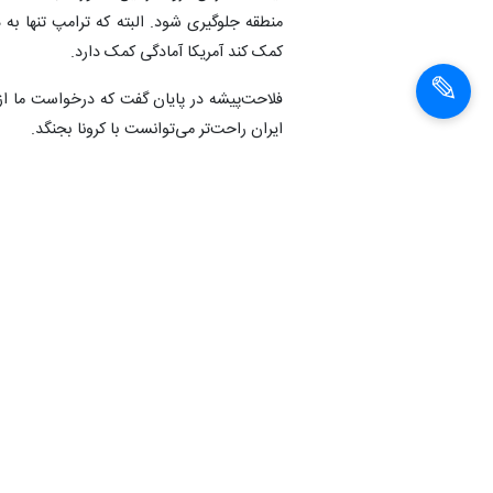
منطقه جلوگیری شود. البته که ترامپ تنها ب
کمک کند آمریکا آمادگی کمک دارد.
فلاحت‌پیشه در پایان گفت که درخواست ما از ج
ایران راحت‌تر می‌توانست با کرونا بجنگد.
انتهای پیام
شناسهٔ خبر:
98121209801
حشمت‌الله فلاحت پیشه
کروناویرو
اخبار مشابه
کرونا، حمله بیوتروریستی یا تئوری توطئه؟