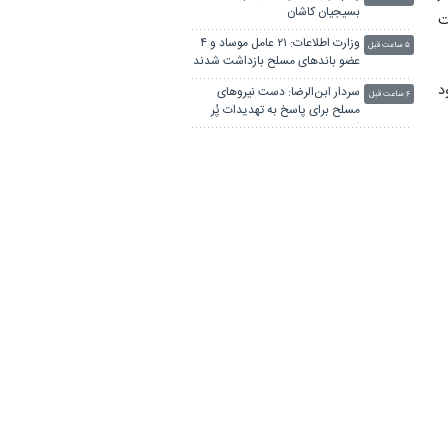
بسیجیان کاشان
ت
وزارت اطلاعات: ۲۱ عامل موساد و ۴
۵ ساعت قبل
عضو باندهای مسلح بازداشت شدند
د
سردار ابن‌الرضا: دست نیروهای
۶ ساعت قبل
مسلح برای پاسخ به تهدیدات پُر
است
معاون هماهنگ‌کننده نیروی هوایی
۶ ساعت قبل
ارتش: وضعیت سه خلبان عملیات
حمله به العدید هنوز مشخص
روایت پزشکیان از اقدامات دولت
نیست
۶ ساعت قبل
برای معیشت مردم امشب منتشر
می‌شود
فرمانده نیروی هوایی ارتش: در دفاع
۷ ساعت قبل
از ایران، جان بر کف خواهیم بود
۱۶۷۳ میلیارد تومان از اموال
۷ ساعت قبل
شرکت‌های تراستی تهاتر و بخشی از
دارایی‌ آن‌ها توقیف شد
سپاه: ۸ شرور مسلح شاخص و مرتبط
۸ ساعت قبل
گروهک‌های تروریستی دستگیر
شدند
ویدیو/ پزشکیان: همه مردمی که
دیروز ۲۳:۱۲
سختی‌ها را تحمل می‌کنند ایران را
حفظ کردند
پزشکیان: همه مردم، ایران را حفظ
دیروز ۲۲:۰۵