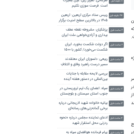
ضرغامی: تغییر ریل، عین بصیرت
۸ دقیقه قبل
است. فرصت سوزی نکنیم
رییس ستاد مرکزی اربعین: اربعین
۳۴ دقیقه قبل
ن
۱۴۰۵ در بالاترین سطح امنیت برگزار
شد
ه
پزشکیان: مشروطه نقطه عطف
۲ ساعت قبل
بیداری و آزادی‌خواهی ملت ایران
.
بود
اگر دولت شکست بخورد، ایران
۲ ساعت قبل
شکست می‌خورد/ کشور با ۱۵۰۰
همت کسری بودجه تحویل دولت
ژه
ربیعی: دلسوزان ایران معتقدند
شد
۳ ساعت قبل
مسیر درست راهبرد وفاق و ائتلافِ
عقلانیت باید ادامه یابد
بررسی لایحه مقابله با جنایات
۳ ساعت قبل
ر
بین‌المللی در دستور هفته آینده
مجلس
ر
سپاه: اعضای یک تیم تروریستی در
۳ ساعت قبل
جنوب استان سیستان و بلوچستان
ز
به هلاکت رسیدند
د
بیانیه خانواده شهید لاریجانی درباره
۳ ساعت قبل
برخی گمانه‌زنی‌های رسانه‌ای
ادعای نماینده مجلس درباره «نحوه
۴ ساعت قبل
ردزنی محل استقرار شهید
ج
لاریجانی» صحت ندارد
ر
پیام فرمانده هوافضای سپاه به
۴ ساعت قبل