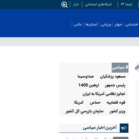
ایسنا ۲۴
شبکه‌های اجتماعی
بازار
اجتماعی
جهان
ورزشی
استان‌ها
عکس
# سیاسی
مسعود پزشکیان
صداوسيما
رئيس جمهور
اربعین 1405
تجاوز نظامی آمریکا به ایران
قوه قضاييه
حماس
آمريكا
وزير کشور
سازمان بازرسي كل كشور
آخرین اخبار سیاسی