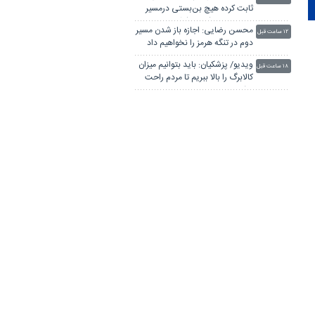
ثابت کرده هیچ بن‌بستی درمسیر
توسعه و خودکفایی کشور وجود
محسن رضایی: اجازه باز شدن مسیر
ندارد
۱۲ ساعت قبل
دوم در تنگه هرمز را نخواهیم داد
ویدیو/ پزشکیان: باید بتوانیم میزان
۱۸ ساعت قبل
کالابرگ را بالا ببریم تا مردم راحت
باشند
پزشکیان: مدیریت کردن با وجود
دیروز ۲۲:۰۱
صداهای تفرقه‌انگیز کار خداست/
سایپا واگذار می شود
ضرغامی: تغییر ریل، عین بصیرت
دیروز ۱۸:۲۶
است؛ فرصت سوزی نکنیم
رییس ستاد مرکزی اربعین: اربعین
دیروز ۱۸:۰۰
۱۴۰۵ در بالاترین سطح امنیت برگزار
شد
پزشکیان: مشروطه نقطه عطف
دیروز ۱۶:۱۰
بیداری و آزادی‌خواهی ملت ایران
بود
اگر دولت شکست بخورد، ایران
دیروز ۱۶:۰۴
شکست می‌خورد/ کشور با ۱۵۰۰
همت کسری بودجه تحویل دولت
ربیعی: دلسوزان ایران معتقدند
شد
دیروز ۱۵:۲۷
مسیر درست راهبرد وفاق و ائتلافِ
عقلانیت باید ادامه یابد
بررسی لایحه مقابله با جنایات
دیروز ۱۵:۰۸