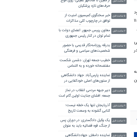
از معین تا شادمهر عقیلی؛ روی موج
۲ ساعت قبل
حرف‌های تازه پزشکیان
د
خبر سخنگوی کمیسیون امنیت از
۵ ساعت قبل
من در محل صحن مجلس حاضر شدم و ضمن رایزنی با رییس مجلس، طرح سه فوریتی تعطیلی کامل کشور را در یک ماده و ۱۱
توافق در چارچوب کلی مذاکرات
ایران و عمان بر سر تنگه هرمز
معاون رییس جمهور: اعضای دولت با
۶ ساعت قبل
تمام توان در کنار رئیس جمهوری
برای ایران ایستاده‌اند
 قانون اساسی
بدرقه روزنامه‌نگار قدیمی با حضور
۷ ساعت قبل
ر
شخصیت‌های سیاسی و فرهنگی
خطیب جمعه تهران: دشمن شکست
۷ ساعت قبل
مفتضحانه خورده و به التماس
ه
افتاده، ادبیات باخت را هم بلد
نماینده پارس‌آباد: جهاد دانشگاهی
نیست
۷ ساعت قبل
ن
از ستون‌های اصلی خودکفایی در
دوران بحران‌ کشور است
دبیر جبهه مردمی انقلاب در نماز
۷ ساعت قبل
جمعه: افشای جنایت اولین گام امت
در خونخواهی امام شهید است
آذربایجان تنها یک خطه نیست؛
۹ ساعت قبل
کتابی گشوده به وسعت تاریخ
ایران‌زمین است
یک وکیل دادگستری: در دوران پس
۱۱ ساعت قبل
از جنگ، قوه قضائیه باید به عنوان
«ضامن ثبات» عمل کند
نماینده دامغان: جهاددانشگاهی
۱۱ ساعت قبل