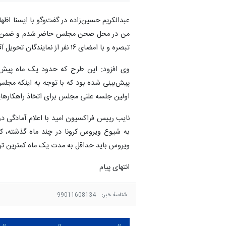
عبدالکریم حسین‌زاده در گفت‌وگو با ایسنا اظ
تبصره و با امضای ۱۶ نفر از نمایندگان تحویل آقای قاضی زاده هاشمی کردم، ایشان نیز این طرح را به اداره قوانین ارجاع کردند.
پیش‌بینی شده بود که با توجه به اینکه مجلس
اولین جلسه علنی مجلس برای اتخاذ راهکارهایی
نایب رییس فراکسیون امید با اعلام آمادگی د
به شیوع ویروس کرونا در چند ماه گذشته، کش
ویروس باید حداقل به مدت یک ماه کمترین تر
انتهای پیام
شناسهٔ خبر:
99011608134