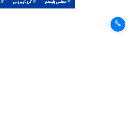
مجلس یازدهم
کروناویروس