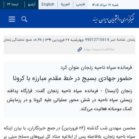
فارسی
العربیة
English
آرشیو
ایسنا ۲۴
شنبه ۱۷ مرداد ۱۴۰۵
زنجان
شناسهٔ خبر:
99012715614
چهارشنبه ۲۷ فروردین ۱۳۹۹ | ۰۸:۴۸
منبع:
نمایندگی زنجان
فرمانده سپاه ناحیه زنجان عنوان‌ کرد
حضور جهادی بسیج در خط مقدم مبارزه با کرونا
زنجان (ایسنا) -
فرمانده سپاه ناحیه زنجان گفت: قرارگاه پدافند
زیستی سپاه ناحیه در شش محور عملیاتی علیه کرونا و در رزمایش
کمک مومنانه فعالیت می‌کند.
محسن سهندی شب گذشته (۲۶ فروردین) در جمع خبرنگاران، با بیان اینکه
سپاه ناحیه زنجان، بلافاصله پس از ابلاغیه ستاد کل نیروهای مسلح مبنی بر