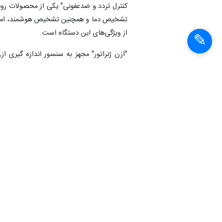
کنترل تردد و ضدعفونی" یکی از محصولات رو
تشخیص دما و همچنین تشخیص هوشمند، امکان
از ویژگی‌های این دستگاه است.
"ازن ژنراتور" مجهز به سنسور اندازه گیری 
عفونی
عدم ایجاد لک بر روی تجهیزات، سطوح و البسه 
"اپلیکیشن تاک (تغذیه، ایمنی، کرونا)" از دی
انتهای پیام
شناسهٔ خبر:
99013017580
رونمایی از محصولات کرونایی
دانشگا