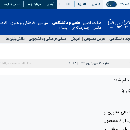
فارسی
العربیة
English
آرشیو
درباره ایسنا
تماس با ایسنا
صفحه اصلی
علمی و دانشگاهی
سیاسی
فرهنگی و هنری
اقتصادی
چندرسانه‌ای
ایسنا+
اد دانشگاهی
هوش مصنوعی
آموزش
صنفی،فرهنگی‌ودانشجویی
دانش‌بنیان‌ها
شنبه ۳۰ فروردین ۱۳۹۹ | ۱۱:۵۸
جام شد؛
ی و
مللی فناوری و
نوآوری دانشگاه علوم پزشکی شهید بهشتی، از ۶ محصول
علمی و فناوری