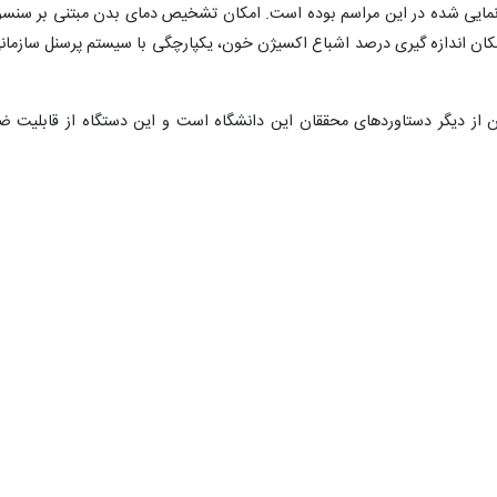
نمایی شده در این مراسم بوده است. امکان تشخیص دمای بدن مبتنی بر سنسو
 اندازه گیری درصد اشباع اکسیژن خون، یکپارچگی با سیستم پرسنل سازمان
ازن از دیگر دستاوردهای محققان این دانشگاه است و این دستگاه از قابلیت ض
 هوا و تولید ازن به صورت onsite برخوردار است. عدم نیازمندی به مواد شیمیایی، جایگزینی اتوکلاوهای بیمارستانی
از دیگر ویژگی‌های این دستگاه به شمار می‌رود.
"شیلد نانو" و 3" کیت تشخیص مولکولی کرونا "، "
گر محصولات رونمایی شده است.
۰
۰
ه علوم پزشکی شهید بهشتی