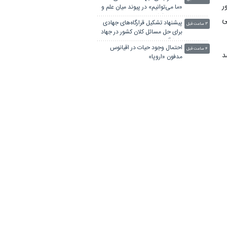
ر
«ما می‌توانیم» در پیوند میان علم و
نیازهای کشور
ی
پیشنهاد تشکیل قرارگاه‌های جهادی
۳ ساعت قبل
برای حل مسائل کلان کشور در جهاد
دانشگاهی
احتمال وجود حیات در اقیانوس
۴ ساعت قبل
د
مدفون «اروپا»
 و
استاندار بوشهر: جهاددانشگاهی مرکز
۴ ساعت قبل
فناوری انرژی راه‌اندازی کند
نماینده دامغان: جهاددانشگاهی
۵ ساعت قبل
کیت تشخیص سریع کووید-19"، "سامانه مدیریت بیماری کووید-19" و
ثابت کرده هیچ بن‌بستی درمسیر
توسعه و خودکفایی کشور وجود
استاندار سمنان: جهاددانشگاهی
ندارد
۵ ساعت قبل
گره‌های مسیر توسعه را با سرانگشت
تدبیر و تخصص گشوده است
جهاددانشگاهی؛ حلقه اتصال
۶ ساعت قبل
دانشگاه، صنعت، دولت و مجلس
موج خودکشی در فرماندهی سایبری
۷ ساعت قبل
آمریکا
کدام رنگ‌ها برای «فضای آموزشی»
۸ ساعت قبل
مناسب‌ترند؟
کوچکترین USB جهان، فضای
۱۱ ساعت قبل