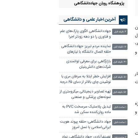
پژوهشگاه رویان جهاددانشگاهی
آخرین اخبار علمی‌ و دانشگاهی
ن
جهاددانشگاهی الگوی پارک‌های علم
۳ دقیقه قبل
ل
و فناوری را دو دهه زودتر اجرا
می‌کرد
؛
نماینده مردم تبریز: جهاددانشگاهی
۱۶ دقیقه قبل
و
حلقه اتصال دانشگاه با نیازهای
واقعی جامعه است
بازارگاهی برای معرفی توانمندی
۴۰ دقیقه قبل
شرکت‌های دانش‌بنیان
ر
افزایش خطر ابتلا به سرطان مری با
۵۰ دقیقه قبل
ت
نوشیدن چای بالاتر از دمای ۶۵ درجه
تهیه تصاویر دیجیتالی میکرومتری از
۵۶ دقیقه قبل
نمونه‌های پزشکی و صنعتی
ی در حوزه
تبدیل پلاستیک سرسخت PVC به
۱ ساعت قبل
ی و
ماده روان‌کننده ممکن شد
جهاد دانشگاهی؛ حلقه پیوند هویت
۱ ساعت قبل
ایرانی‌اسلامی با نسل امروز
یت
غضنفرآبادی: جهاد دانشگاهی نماد
۲ ساعت قبل