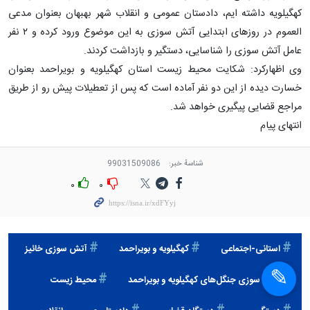
کهگیلویه داشته ایم، دادستان عمومی و انقلاب شهر بهبهان بعنوان مدعی
العموم در روزهای ابتدایی آتش سوزی به این موضوع ورود کرده و ۲ نفر
عامل آتش سوزی را شناسایی، دستگیر و بازداشت کردند.
وی اظهارکرد: شکایت محیط زیست استان کهگیلویه و بویراحمد بعنوان
خسارت دیده از این دو نفر آماده است که پس از تعطیلات پیش رو از طریق
مراجع قضایی پیگیری خواهد شد.
انتهای پیام
شناسهٔ خبر:
99031509086
۰
۰
استانی-اجتماعی
كهگيلويه و بويراحمد
آتش سوزی خائیز
آتش سوزی جنگل‌های کهگیلویه و بویراحمد
محیط زیست