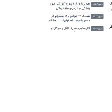
سلامت باشد
ی
بهره‌برداری از ۲ پروژه آموزشی علوم
دیروز ۱۵:۵۳
پزشکی و فاز دوم مرکز درمانی
ن
بوستان در فارس
تصادف ۱۲ خودرو با ۱۹ مصدوم در
دیروز ۱۵:۱۳
محور یاسوج ـ اصفهان/ علت حادثه
در دست بررسی است
ر
آثار مخرب مصرف الکل و سیگار در
دیروز ۱۴:۴۸
بروز بیماری‌ها
ه
ح
کلاهبرداری و پولشویی در قالب
دیروز ۱۴:۴۲
شرکت مهاجرتی به کانادا/ دست
مدیر مهاجرتی با ۳۰۰ شاکی رو شد
واکنش پلیس به فیک نیوزها و
دیروز ۱۴:۰۶
بازنشرِ ویدئوهایِ تکراری
رئیس ستاد مرکزی اربعین حسینی:
دیروز ۱۴:۰۶
ه
مراسم اربعین امسال در بهترین
م
سطح ممکن برگزار شد
جزئیات جدید واژگونی تریلر در بین
دیروز ۱۳:۳۶
ش
تماشاگران تصادف در یاسوج
رگبار پراکنده در نیمه شمالی استان
دیروز ۱۳:۲۹
تهران تا شنبه
اجرای زیست بوم جدید برنامه
دیروز ۱۳:۲۳
درسی اول ابتدایی از مهرماه/تغییر
ا
کتب یازدهمی های فنی‌وحرفه‌ای