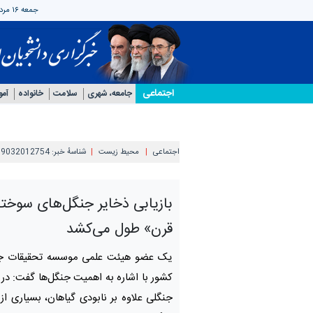
جمعه ۱۶ مرداد ۱۴۰۵
اجتماعی
جامعه، شهری
سلامت
خانواده
آمو
اجتماعی
محیط زیست
شناسهٔ خبر:
99032012754
بازیابی ذخایر جنگل‌های سوخته
قرن» طول می‌کشد
یک عضو هیئت علمی موسسه تحقیقات جنگ
کشور با اشاره به اهمیت جنگل‌ها گفت: در
جنگلی علاوه بر نابودی گیاهان، بسیاری از