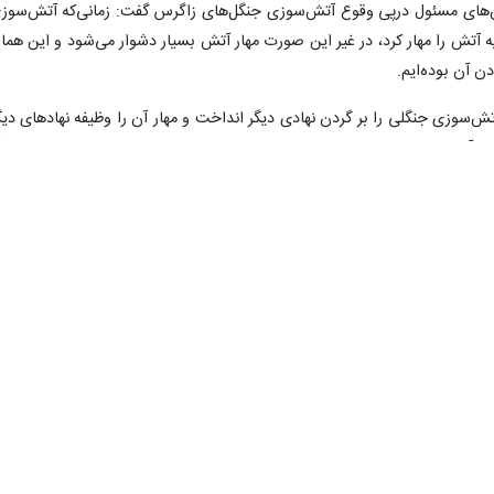
ن‌های مسئول درپی وقوع آتش‌سوزی‌ جنگل‌های زاگرس گفت:‌ زمانی‌که آتش‌سوز
ه آتش را مهار کرد، در غیر این صورت مهار آتش بسیار دشوار می‌شود و این هما
ن آن بوده‌ایم.
ش‌سوزی جنگلی را بر گردن نهادی دیگر انداخت و مهار آن را وظیفه نهادهای دیگ
 و آبخیزداری، سازمان حفاظت ‌محیط زیست،‌ نیروهای مسلح و سایر نهادهایی ک
د ‌به‌موقع وارد عمل نشدند و آتش‌سوزی‌ها از کنترل خارج و باعث از بین رفتن سط
زمینه مهار آتش‌سوزی بسیار مهم است
های کشور صعب‌العبور هستند و نمی‌توان هنگام وقوع آتش‌سوزی از وسایل نقلی
، گفت: سازمان جنگل‌ها از نظر تجهیزات و امکانات بسیار ضعیف است و امکانات لاز
یار ندارد و اساسا نیروهای مردمی با بیل و کلنگ و شاخه درختان اقدام به خامو
حران برای مقابله با آتش‌سوزی‌های جنگلی
‌ها و مراتع کشور ضمن پیشنهاد به تشکیل ستاد بحران برای مقابله ب