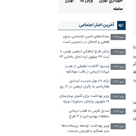
شهرداري تهران
وزش باد
تهران
صاعقه
آخرین اخبار اجتماعی
سامانه‌های تامین اجتماعی بدون
دیروز ۲۱:۲۵
قطعی و اختلال در دسترس است
ا
پایان طرح ترافیکی اربعین پلیس با
دیروز ۲۰:۰۱
ی
ثبت ۶۷ میلیون تردد/جان باختن ۲۴
زائر در تصادفات اربعینی
ر
ویدیو/ آلاشت؛ تلفیقی از هنر و
دیروز ۱۷:۴۹
ظ
میراث تاریخی در قلب سوادکوه
د
ارائه ۸۶ هزار خدمت امدادی
دیروز ۱۷:۳۷
هلال‌احمر به زائران اربعین در ۱۷ روز
وزیر بهداشت برای تکمیل بیمارستان
دیروز ۱۶:۵۷
ی
۱۷ شهریور برازجان دستورات ویژه
صادر کرد
ی
تبدیل فارس به قطب درمانی
دیروز ۱۶:۱۳
منطقه/ بهره‌برداری از ۳ طرح
ی
سلامت با اعتبار ۴۰۰۰ میلیارد تومان
وزیر بهداشت: توسعه زیرساخت‌ها
دیروز ۱۶:۰۴
باید همگام با افزایش خدمات