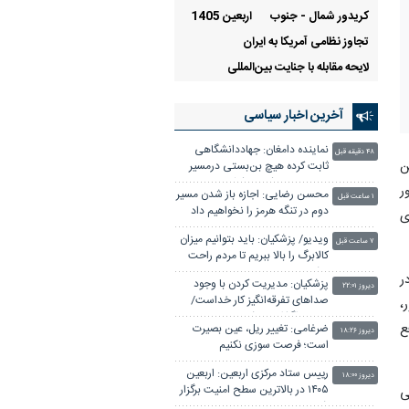
کریدور شمال - جنوب
اربعین 1405
تجاوز نظامی آمریکا به ایران
لایحه مقابله با جنایت بین‌المللی
آخرین اخبار سیاسی
نماینده دامغان: جهاددانشگاهی
۴۸ دقیقه قبل
ن
ثابت کرده هیچ بن‌بستی درمسیر
توسعه و خودکفایی کشور وجود
ر
محسن رضایی: اجازه باز شدن مسیر
ندارد
۱ ساعت قبل
دوم در تنگه هرمز را نخواهیم داد
ی
ویدیو/ پزشکیان: باید بتوانیم میزان
۷ ساعت قبل
کالابرگ را بالا ببریم تا مردم راحت
باشند
ر
پزشکیان: مدیریت کردن با وجود
دیروز ۲۲:۰۱
صداهای تفرقه‌انگیز کار خداست/
،
سایپا واگذار می شود
ع
ضرغامی: تغییر ریل، عین بصیرت
دیروز ۱۸:۲۶
است؛ فرصت سوزی نکنیم
رییس ستاد مرکزی اربعین: اربعین
دیروز ۱۸:۰۰
۱۴۰۵ در بالاترین سطح امنیت برگزار
ی
شد