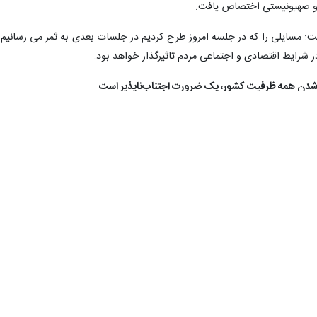
ا و صهیونیستی اختصاص یافت.
فت: مسایلی را که در جلسه امروز طرح کردیم در جلسات بعدی به ثمر می رسانیم 
 شرایط اقتصادی و اجتماعی مردم تاثیرگذار خواهد بود.
شدن همه ظرفیت کشور، یک ضرورت اجتناب‌ناپذیر است
با قدردانی از زحمات همه دولتمردان و مسئولانی که در جای جای کشور مشغو
ن با جنگ اقتصادی، روانی و رسانه‌ای به دنبال مأیوس کردن مردم، اخلال د
و همکاری همه قوا و به خط شدن همه ظرفیت کشور، یک ضرورت اجتناب‌ناپذی
ینکه موفقیت کشور در مقابله با ویروس کرونا، به این دلیل بوده که همه ظرفی
و مشارکت مردم بسیار نقش‌آفرین بوده است، افزود: دشمن ایجاد یأس را در بی
همه حوزه‌های اجرایی، تقنینی، قضایی، نظارتی و پیگیری‌ها، امید را در میان مرد
ه در جلسه امروز مطرح شد، دغدغه‌هایی است که در بین مردم وجود دارد. ای
 مسئولیت خود به دنبال حل‌ آنها باشد. امیدوارم مباحث این جلسه و جلساتی ا