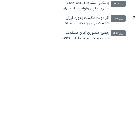
پزشکیان: مشروطه نقطه عطف
دیروز ۱۶:۱۰
بیداری و آزادی‌خواهی ملت ایران
بود
و
اگر دولت شکست بخورد، ایران
دیروز ۱۶:۰۴
شکست می‌خورد/ کشور با ۱۵۰۰
همت کسری بودجه تحویل دولت
ربیعی: دلسوزان ایران معتقدند
شد
دیروز ۱۵:۲۷
مسیر درست راهبرد وفاق و ائتلافِ
عقلانیت باید ادامه یابد
بررسی لایحه مقابله با جنایات
دیروز ۱۵:۰۸
ل
بین‌المللی در دستور هفته آینده
ر
مجلس
سپاه: اعضای یک تیم تروریستی در
دیروز ۱۴:۵۵
ر
جنوب استان سیستان و بلوچستان
به هلاکت رسیدند
بیانیه خانواده شهید لاریجانی درباره
دیروز ۱۴:۴۱
برخی گمانه‌زنی‌های رسانه‌ای
ت
ادعای نماینده مجلس درباره «نحوه
دیروز ۱۴:۰۹
ن
ردزنی محل استقرار شهید
لاریجانی» صحت ندارد
م
پیام فرمانده هوافضای سپاه به
دیروز ۱۳:۴۷
بسیجیان کاشان
وزارت اطلاعات: ۲۱ عامل موساد و ۴
دیروز ۱۳:۳۴
ن
عضو باندهای مسلح بازداشت شدند
ز