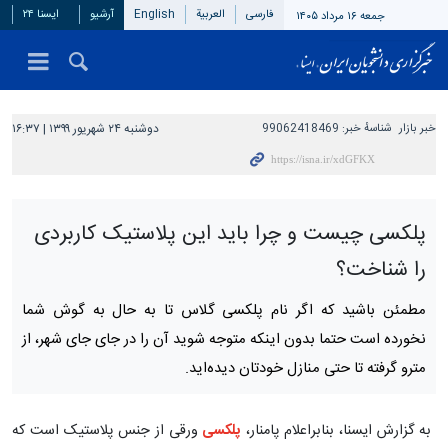
فارسی
العربیة
English
آرشیو
ایسنا ۲۴
جمعه ۱۶ مرداد ۱۴۰۵
خبر بازار
شناسهٔ خبر:
99062418469
دوشنبه ۲۴ شهریور ۱۳۹۹ | ۱۶:۳۷