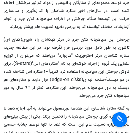
جرم توسط مجموعه‌ای از ستارگان و انبوهی از مواد کم نور درخشان احاطه
شده است. در سال‌های اخیر ستاره شناسان با اندازه‌گیری و مدلسازی
حرکت این توده‌ها هنگام چرخش در اطراف سیاهچاله کلان جرم و انجام
آزمایشات مختلف توانسته‌اند به بررسی نظریه نسبیت عام بیشتر بپردازند.
چرخش این سیاهچاله کلان جرم در مرکز کهکشان راه شیری(کمان ای)
تاکنون به طور کامل مورد بررسی قرار نگرفته بود. در این مطالعه جدید،
ستاره شناسان مرکز اخترفیزیک ‌"هاروارد" دریافتند که می‌توان از توزیع
فضایی یک گروه از اجرام خوشه‌ای به نام "ستاره‌های اس"(S-stars)، برای
کاوش چرخش این سیاهچاله استفاده کرد. تقریباً ۴۰ ستاره اس شناخته شده
در دو دیسک/صفحه لبه‌ای(edge-on disks) قرار دارند و ستاره‌های هر
دیسک به دور سیاهچاله می‌چرخند. این ستاره‌ها کمتر از ۹.۹ سال به دور
سیاهچاله کلان جرم می‌چرخند.
به گفته ستاره شناسان، این هندسه غیرمعمول می‌تواند به آنها اجازه دهد تا
میزان اندازه گیری چرخش سیاهچاله را تخمین بزنند. یکی از پیش بینی‌های
عجیب درباره نسبیت عام این است که فضا نه تنها توسط جاذبه جسمی
عظیم به هم پیچیده شده و تاب می‌خورد بلکه چرخش یک جسم نیز به