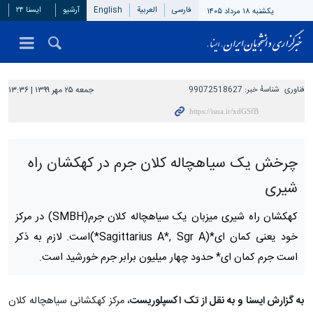
فارسی
العربیة
English
آرشیو
ایسنا ۲۴
یکشنبه ۱۸ مرداد ۱۴۰۵
فناوری
شناسهٔ خبر:
99072518627
جمعه ۲۵ مهر ۱۳۹۹ | ۱۳:۳۶
چرخش یک سیاهچاله کلان جرم در کهکشان راه
شیری
کهکشان راه شیری میزبان یک سیاهچاله کلان جرم(SMBH) در مرکز
خود یعنی کمان ای*(Sagittarius A*, Sgr A*)است. لازم به ذکر
است جرم کمان ای* حدود چهار میلیون برابر جرم خورشید است.
به گزارش ایسنا و به نقل از تک اکسپلوریست
، مرکز کهکشانی سیاهچاله کلان