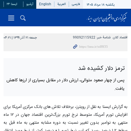
فارسی
العربیة
English
آرشیو
ایسنا ۲۴
یکشنبه ۱۸ مرداد ۱۴۰۵
اقتصاد کلان
شناسهٔ خبر:
99092115922
جمعه ۲۱ آذر ۱۳۹۹ | ۰۴:۲۱
ترمز دلار کشیده شد
پس از چهار صعود متوالی، ارزش دلار در مقابل بسیاری از ارزها کاهش
یافت.
به گزارش ایسنا به نقل از رویترز، برخلاف تلاش های بانک مرکزی آمریکا برای
افزایش تورم آمریکا، متوسط نرخ تورم بزرگ‌ترین اقتصاد جهان در ۱۲ ماه
منتهی به نوامبر بدون تغییر نسبت به دوره مشابه منتهی به ماه قبل به
سطح ۱.۲ درصد رسید که این نرخ تورم ۰.۱ درصد کمتر از نرخ مورد انتظار