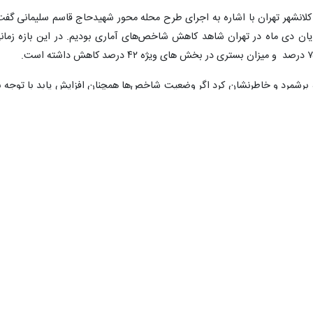
ر کلانشهر تهران با اشاره به اجرای طرح محله محور شهیدحاج قاسم سلیمانی گفت
پایان دی ماه در تهران شاهد کاهش شاخص‌های آماری بودیم. در این بازه زمان
ه برشمرد و خاطرنشان کرد اگر وضعیت شاخص‌ها همچنان افزایش یابد با توجه ب
تغییر یابد.
فرمانده ستاد عملیات مدیریت بیماری کرونای پایتخت از انجام بیش از ۲۰۰ هزار تست سریع و PCR از ابتدای آذرماه تا
تهران خبر داد و گفت: از ابتدای آذرماه تاکنون ۱۸۰ هزار تست PCR در تهران انجام شده است که ۴۵۰۰۰ مورد آن 
ت‌ها و شیوه نامه‌های بهداشتی، کاهش تجمعات و فاصله گذاری و قرنطینه خانگ
شهیدبهشتی، وی در خاتمه گفت: متاسفانه در روزهای اخیر شاهد نقض پروتکل‌ه
هداشتی در جامعه هستیم که عوارض زیانبار آن را می‌توانیم در روزهای آتی شاه