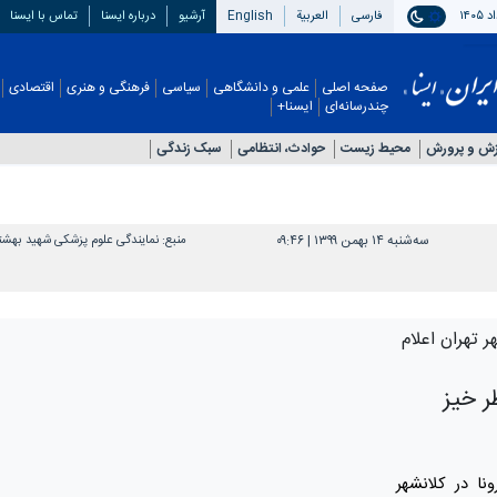
فارسی
العربیة
English
آرشیو
درباره ایسنا
تماس با ایسنا
صفحه اصلی
علمی و دانشگاهی
سیاسی
فرهنگی و هنری
اقتصادی
چندرسانه‌ای
ایسنا+
زش و پرورش
محیط زیست
حوادث، انتظامی
سبک زندگی
سه‌شنبه ۱۴ بهمن ۱۳۹۹ | ۰۹:۴۶
منبع:
نمایندگی علوم پزشکی شهید بهش
 تهران اعلام
ر خیز
نا در کلانشهر