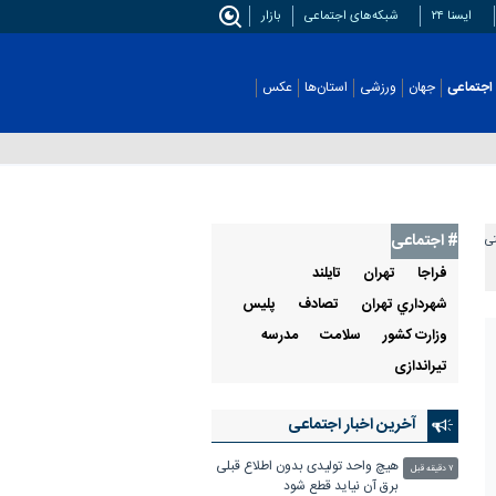
ایسنا ۲۴
شبکه‌های اجتماعی
بازار
اجتماعی
جهان
ورزشی
استان‌ها
عکس
# اجتماعی
تی
فراجا
تهران
تايلند
شهرداري تهران
تصادف
پليس
وزارت كشور
سلامت
مدرسه
تیراندازی
آخرین اخبار اجتماعی
هیچ واحد تولیدی بدون اطلاع قبلی
۷ دقیقه قبل
برق آن نیاید قطع شود