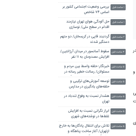
بررسی وضعیت اجتماعی کشور بر
۱ ساعت قبل
اساس ۷۴ شاخص
حل آلودگی هوای تهران نیازمند
۱ ساعت قبل
اقدام در سطح ملی/ نوسازی
حمل‌ونقل و کنترل
گردنبند قاپی در کریمخان/ دو متهم
بارگذاری‌هادراولویت
۲ ساعت قبل
دستگیر شدند
در حال حاضر ۲۱۰۰ بیمار در
سقوط آسانسور در میدان آرژانتین/
۴ ساعت قبل
افزایش مصدومان به ۱۱ نفر
خبرنگار؛ حلقه واسط بین مردم و
۵ ساعت قبل
 و
مسئولان/ رسالت خطیر رسانه در
تنویر افکار عمومی و مطالبه‌گری
توسعه آموزش‌های ترکیبی و
۵ ساعت قبل
حلقه‌های یادگیری در مدارس
ی
هشدار نسبت به وفوع تندباد در
۵ ساعت قبل
ت
تهران
ابراز نگرانی نسبت به افزایش
۵ ساعت قبل
غلط‌ها در نوشته‌های شهری
ی
تلاش برای انتقال پادگان‌ها به خارج
۵ ساعت قبل
ازتهران/ آغاز ساخت پناهگاه و