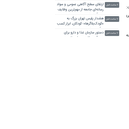
پارکینگ -پناهگاه در پایتخت
ارتقای سطح آگاهی عمومی و سواد
۶ ساعت قبل
:
رسانه‌ای جامعه‌ از مهم‌ترین وظایف
ی
خبرنگاران است
هشدار پلیس تهران بزرگ به
۷ ساعت قبل
«کودک‌بلاگرها»؛ کودکان، ابزار کسب
درآمد در فضای مجازی نیستند
دستور سازمان غذا و دارو برای
۷ ساعت قبل
ه
جمع‌آوری ۳ محصول سلامت‌محور
ویدیو/ فاضلاب در دریا؛ از کجا
۷ ساعت قبل
بفهمیم شنا کردن خطرناک است؟
کنون در
پایان خدمات حمل‌ونقلی وزارت
۸ ساعت قبل
مثبت بوده
کشور در اربعین ۱۴۰۵/ جابه‌جایی
بیش از ۶ میلیون و ۵۰۰ هزار زائر
نقش خطرناک بسته‌بندی مواد
۸ ساعت قبل
غذایی در ابتلا به بیماری کبد چرب
ی
خبرنگاران؛ سربازان خط مقدم جهاد
۸ ساعت قبل
تبیین در جنگ روایت‌ها
ا
وزش باد شدید در همه نقاط کشور
۹ ساعت قبل
د
ویدیو/ رابطه بیماری‌های دندان در
۱۰ ساعت قبل
کودکی و بیمارهای قلبی در بزرگسالی
رد ورود تمامی معتادان به اتاق‌های
۱۱ ساعت قبل