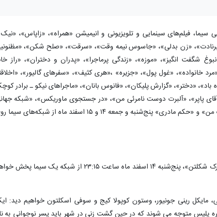
نی سیما، فیلم‌های سینمایی و تلویزیونی و انیمیشن «همراه»، «زاپاس»، «نیک 
ت برنادت»، «زن بدلی»، «جاسوس نیمه وقت»، «سرقت»، «صلح شکن»، «مظنونی
بوغ شگفت انگیز»، «موزه»، «زندگی پرماجرا»، «پدران و دختران»، «راز خان
رد خانواده»، «غول پول»، «جزیره» ،«هری کثیف»، «سفرهای گالیور»، «اخلاقت
 باد»، «دختر»، «گزارش پلیکان»، «فانوس بانان»، «ماجراهای نیکو ـ برادر کوچ
آقای پاپر»، «آلبرت دوست نامرئی من»، «در جستجوی ماوریکس»، «شبکه جهان
(توطئه اشلون)»، «جنگلبان»، «درخت محبوب من» و «حکم مادری» پنج‌شنبه و جمعه ۱۴ و ۱۵ اسفند ماه از شبکه‌های سی
فیلم سینمایی جدید «همراه» به کارگردانی «یورک شکلتن»، پنج‌شنبه ۱۴ اسفند ماه ساعت ۲۳:۱۵ از شبکه یک سیما پخش
رنی، مایکل رینی جونیور، وستون کوپولا کیج و سوفی اسکلتون خواهیم دید: ای
اره پلیس متوجه می شوند که در حین گشت زنی در شهر باید پسر نوجوانی به نا