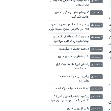
حمله نیروهای اسرائیلی به خبرنگار
۱۹ دقیقه قبل
پرس‌تی‌وی
کفن‌های سفید و ذکر یا عباس؛
۱ ساعت قبل
و
روایت یک آیین
ن
رییس ستاد مرکزی اربعین: اربعین
۲ ساعت قبل
۱۴۰۵ در بالاترین سطح امنیت برگزار
ه
شد
ویدیو/ آلاشت؛ تلفیقی از هنر و
و
۲ ساعت قبل
میراث تاریخی در قلب سوادکوه
ک
«محمد حقیقی» درگذشت
ی
۵ ساعت قبل
دکتر منتظری به رادیو می‌رود
ما روی
۵ ساعت قبل
واکنش ایرج راد به «یک فیل
۶ ساعت قبل
ناپدیدشده»
پیامی برای درگذشت محمد
۶ ساعت قبل
نواب‌زاده
 خواهد
ابوالقاسم قاسم‌زاده درگذشت
۷ ساعت قبل
ویدیو/ آیا هنر انسان را آفرید؟
۷ ساعت قبل
نظریه‌ای که تاریخ تمدن را زیر سؤال
ک
برد
یادی از پرویز شاپور
م
۸ ساعت قبل