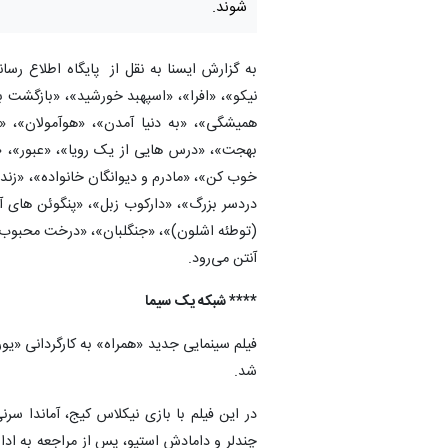
شوند.
به گزارش ایسنا به نقل از پایگاه اطلاع رسا
نیکو»، «افرا»، «اسپهبد خورشید»، «بازگش
همیشگی»، «به دنیا آمدن»، «هوآمولان»، «ن
بهجت»، «درس هایی از یک رویا»، «عبور»، «م
خوب کن»، «مادرم و دیوانگان خانواده»، «زنده
دردسر بزرگ»، «دارکوب زبل»، «پنگوئن های 
آنتن می‌رود.
**** شبکه یک سیما
شد.
در این فیلم با بازی نیکلاس کیج، آماندا س
چندلر و دامادش استیو، پس از مراجعه به اد