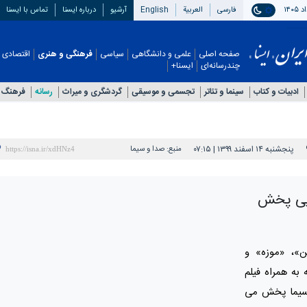
فارسی
العربیة
English
آرشیو
درباره ایسنا
تماس با ایسنا
صفحه اصلی
علمی و دانشگاهی
سیاسی
فرهنگی و هنری
اقتصادی
چندرسانه‌ای
ایسنا+
ادبیات و کتاب
سینما و تئاتر
تجسمی و موسیقی
گردشگری و میراث
رسانه
فرهنگ 
پنجشنبه ۱۴ اسفند ۱۳۹۹ | ۰۷:۱۵
منبع:
صدا و سیما
ایی پخش
ن»، «موزه» و
به همراه فیلم
 سیما پخش می