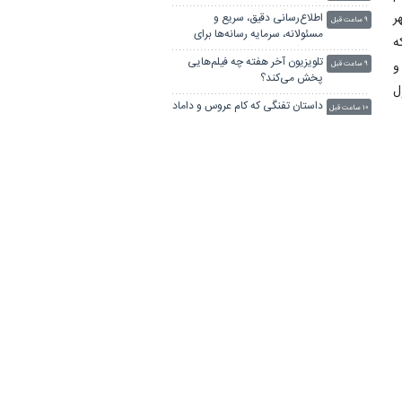
ر
اطلاع‌رسانی دقیق، سریع و
۹ ساعت قبل
مسئولانه، سرمایه رسانه‌ها برای
ه
جلب اعتماد مخاطبان
تلویزیون آخر هفته چه فیلم‌هایی
و
۹ ساعت قبل
پخش می‌کند؟
ل
داستان تفنگی که کام عروس و داماد
۱۰ ساعت قبل
را تلخ می‌کند
پیکر استاد نواب‌زاده در کرمان تشییع
۱۰ ساعت قبل
شد
آغاز فصل دوم کاوش‌های
۱۰ ساعت قبل
باستان‌شناسی محوطه حاجی‌خان
فامنین
ه
درباره خلبان عباس بابایی
۱۰ ساعت قبل
و
جدیدترین فیلم مانی حقیقی در
۲۰ ساعت قبل
جشنواره نیویورک
از «بیضایی‌خوانی» تا «ناریا» در
دیروز ۲۳:۵۱
تهران
ماجرای نصب سنگ مزار اکبر عبدی
دیروز ۲۱:۴۶
چیست؟