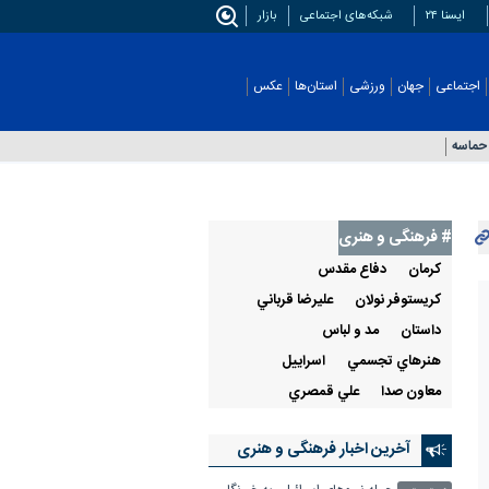
ایسنا ۲۴
شبکه‌های اجتماعی
بازار
اجتماعی
جهان
ورزشی
استان‌ها
عکس
حماسه
# فرهنگی و هنری
كرمان
دفاع مقدس
کریستوفر نولان
عليرضا قرباني
داستان
مد و لباس
هنرهاي تجسمي
اسراييل
معاون صدا
علي قمصري
آخرین اخبار فرهنگی و هنری