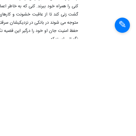
کنی را همراه خود ببرند. کنی که به خاطر اعم
گشت زنی کند تا از عاقبت خشونت و کارهای
متوجه می شوند در بانکی در نزدیکیشان سرقت
حفظ امنیت جان او خود را درگیر این قضیه ن
نگهبانی است که ...
*************************************
فیلم سینمایی «زاپاس» به کارگردانی «برزو نیک‌نژاد»، جمعه ۱۵ اسفند ماه ساعت ۱۶ از شبک
در خلاصه داستان فیلم آمده است: یک تیم فو
دوم صعود می‌کند. سعید از بازیکانان این
سلامتی‌اش به خطر می‌افتد....
در این فیلم سینمایی؛ امیر جعفری، ریما رامین‌ف
*************************************
**** شبکه دو سیما