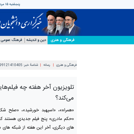
پنجشنبه ۱۵ مرداد ۱۴۰۵
فرهنگی و هنری
دین و اندیشه
فرهنگ عمومی
فرهنگی و هنری
رسانه
شناسهٔ خبر:
99121410405
تلویزیون آخر هفته چه فیلم‌ه
می‌کند؟
«همراه»، «اسپهبد خورشید»، «صلح شک
«حکم مادری» پنج فیلم جدیدی هستند که 
های دیگری، آخر این هفته از شبکه های