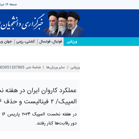
جمعه ۱۶ مرداد ۱۴۰۵
ورزشی
فوتبال، فوتسال
کشتی، رزمی
جهان و
ورزشی
سایر ورزش‌ها
شناسهٔ خبر:
403051207805
عملکرد کاروان ایران در هفته
المپیک/ ۲ فینالیست و حذف ۱۶ ورزشکار
در 
دور رقابت‌ها کنار رفتند.