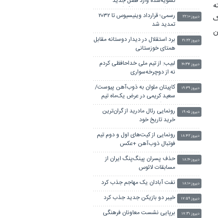
تسویه‌شده وارد فصل جدید
هفته
می‌شود/سال‌های شکوفایی
رسمی؛ قرارداد وینیسیوس تا ۲۰۳۲
ک
ذوب‌آهن در راه است
دیروز ۲۲:۱۰
تمدید شد
زشکاران
برد استقلال در دیدار دوستانه مقابل
دیروز ۲۱:۲۲
همتای خوزستانی
لبیب: از تیم ملی خداحافظی کردم
دیروز ۲۰:۳۴
نه از دوچرخه‌سواری
کاپیتان ملوان به ذوب‌آهن پیوست/
دیروز ۱۹:۳۹
سعید کریمی در عرض یک‌ماه تیم
عوض کرد!
رونمایی رئال مادرید از گران‌ترین
دیروز ۱۹:۰۵
خرید تاریخ خود
رونمایی از کیت‌های اول و دوم تیم
دیروز ۱۸:۴۲
فوتبال ذوب‌آهن +عکس
حذف پسران پینگ‌پنگ ایران از
دیروز ۱۸:۲۰
مسابقات لائوس
نفت آبادان یک مهاجم جذب کرد
دیروز ۱۸:۱۰
خیبر دو بازیکن جدید جذب کرد
دیروز ۱۷:۵۹
برپایی نشست معاونان فرهنگی
دیروز ۱۷:۳۱