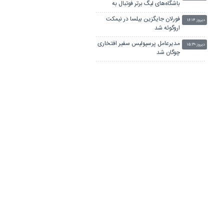
باشگاه‌های لیگ برتر فوتبال به
میزبانی سپاهان در اصفهان
فورلان جایگزین بیلسا در نیمکت
دیروز ۱۶:۱۴
اروگوئه شد
مدیرعامل پرسپولیس سفیر افتخاری
دیروز ۱۵:۳۰
چوگان شد
رکوردشکنی دختر دونده ایران در
دیروز ۱۵:۱۴
بلاروس/ رکورد مریم طوسی شکسته
شد
پالایش‌نفت اصفهان با حفظ اسکلت
دیروز ۱۴:۲۳
اصلی به استقبال لیگ‌برتر فوتسال
می‌رود
ورزش، پل جدید ارتباطی ایران و
دیروز ۱۲:۴۶
جمهوری آذربایجان/ دیپلماسی
ورزشی با همسایگان تقویت
می‌شود
لینکستان
چاپ بنر فوری
بلیط اتوبوس
پهنای باند اختصاصی
جراح بینی در تهران
آهنگ جدید ایرانی
پهنای باند اختصاصی
پزشک 24
خرید سرور اچ پی
دانلود آهنگ
تیزهوشان ششم