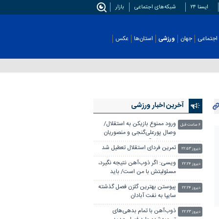
ایسنا ۲۴
شبکه‌های اجتماعی
بازار
اجتماعی
جهان
ورزشی
استان‌ها
عکس
آخرین اخبار ورزشی
ورود ممنوع بازیکن به استقلال/
۶ ساعت قبل
وصال پورعلی‌گنجی و منصوریان
منتفی شد؟
تمرین فردای استقلال تعطیل شد
دیروز ۲۲:۵۳
ویسی: اگر ذوب‌آهن نتیجه نگیرد،
دیروز ۲۲:۲۴
مسئولیتش با من است/ باید
خودمان ستاره بسازیم
پیوستن بهترین گلزن فصل گذشته
دیروز ۲۲:۲۴
سایپا به نفت آبادان
ذوب‌آهن با تمام بدهی‌های
دیروز ۲۲:۲۳