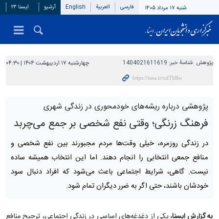
فارسی
العربیة
English
آرشیو
ایسنا ۲۴
شنبه ۱۷ مرداد ۱۴۰۵
پژوهش
شناسهٔ خبر:
1404021611619
چهارشنبه ۱۷ اردیبهشت ۱۴۰۴ | ۰۴:۳۰
پژوهشی درباره ریشه‌های خودمحوری در زندگی شهری
فرهنگ زرنگی؛ وقتی نفع شخصی بر جمع می‌چربد
در زندگی روزمره، خیلی وقت‌ها مردم مجبورند بین نفع شخصی و
منافع جمعی انتخابی را انجام دهند. اما این انتخاب همیشه ساده
نیست. گاهی، شرایط اجتماعی باعث می‌شود که افراد دنبال سود
خودشان باشند، حتی اگر به ضرر دیگران تمام شود.
به گزارش ایسنا،
یکی از دغدغه‌های اساسی در زندگی اجتماعی، ترجیح منافع