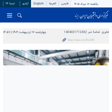
فارسی
العربیة
English
آرشیو
ایسنا ۲۴
یکشنبه ۱۸ مرداد ۱۴۰۵
فناوری
شناسهٔ خبر:
1404021712432
چهارشنبه ۱۷ اردیبهشت ۱۴۰۴ | ۱۴:۵۷