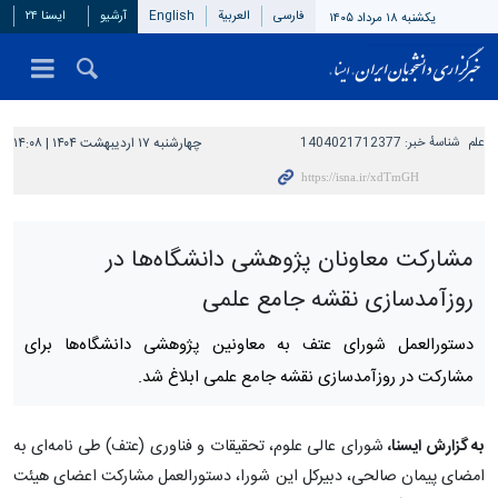
فارسی
العربیة
English
آرشیو
ایسنا ۲۴
یکشنبه ۱۸ مرداد ۱۴۰۵
علم
شناسهٔ خبر:
1404021712377
چهارشنبه ۱۷ اردیبهشت ۱۴۰۴ | ۱۴:۰۸
مشارکت معاونان پژوهشی دانشگاه‌ها در
روزآمدسازی نقشه جامع علمی
دستورالعمل شورای عتف به معاونین پژوهشی دانشگاه‌ها برای
مشارکت در روزآمدسازی نقشه جامع علمی ابلاغ شد.
به گزارش ایسنا،
شورای عالی علوم، تحقیقات و فناوری (عتف) طی نامه‌ای به
امضای پیمان صالحی، دبیرکل این شورا، دستورالعمل مشارکت اعضای هیئت