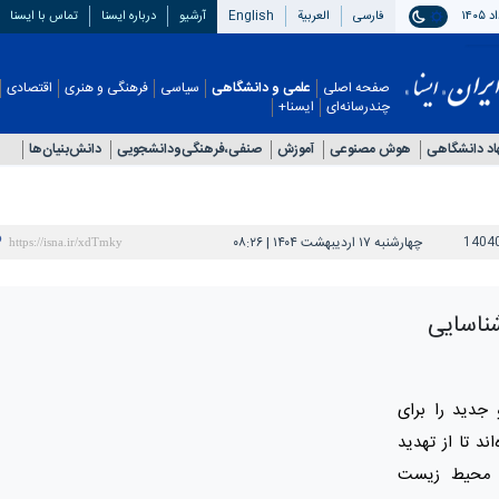
فارسی
العربیة
English
آرشیو
درباره ایسنا
تماس با ایسنا
صفحه اصلی
علمی و دانشگاهی
سیاسی
فرهنگی و هنری
اقتصادی
چندرسانه‌ای
ایسنا+
اد دانشگاهی
هوش مصنوعی
آموزش
صنفی،فرهنگی‌ودانشجویی
دانش‌بنیان‌ها
1404
چهارشنبه ۱۷ اردیبهشت ۱۴۰۴ | ۰۸:۲۶
ناسایی
جدید را برای
د تا از تهدید
و محیط زیست