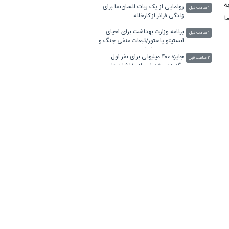
ه
رونمایی از یک ربات انسان‌نما برای
۱ ساعت قبل
زندگی فراتر از کارخانه
ا
برنامه وزارت بهداشت برای احیای
۱ ساعت قبل
انستیتو پاستور/تبعات منفی جنگ و
تحریم بر علم ایران
جایزه ۴۰۰ میلیونی برای نفر اول
۲ ساعت قبل
برگزیده جشنواره رازی/نشانه‌های
جنگ علمی علیه ایران
خبرنگاران در خط مقدم روایت
۲ ساعت قبل
حقیقت و صیانت از هویت و عزت
ملی قرار دارند
قدرت فناورانه بدون قدرت ارتباطی
۲ ساعت قبل
و روایی پایدار نخواهد بود/رسانه
حلقه اتصال علم و جامعه
زیست‌شناسی مصنوعی؛ محور
۲ ساعت قبل
رقابت فن‌آوری در آینده جهان
کشف ارتباط آسیب‌های دوران
۲ ساعت قبل
کودکی با سلامت آینده فرد
ویدئو/ «ایران به روایت ایران»؛
۲ ساعت قبل
راوی تلاش‌های ایسنایی‌ها در قاب
روز خبرنگار
پیام رئیس جهاددانشگاهی به
۲ ساعت قبل
مناسبت روز خبرنگار/ تأکید بر نقش
رسانه‌ها در تبیین واقعیت‌ها