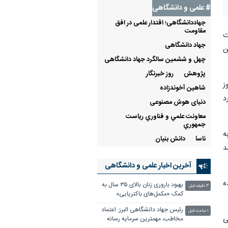
# علمی‌ و دانشگاهی
جهاددانشگاهی؛ اقتدار علمی در افق
مقاومت
فیت
جهاد دانشگاهی
ن
چهل و ششمین سالگرد جهاد دانشگاهی
پژوهش
روز خبرنگار
ز
شاهین آخوندزاده
زدیک به ۴۳ هزار مورد
دنیای هوش مصنوعی
معاونت علمي و فناوري رياست
جمهوري
ه
ناسا
دانش بنیان
د
آخرین اخبار علمی‌ و دانشگاهی
ه
بهبود باروری زنان بالای ۳۵ سال به
۳ دقیقه قبل
کمک «مکمل‌های باکتریایی»
رئیس جهاد دانشگاهی البرز: اعتماد
۱ ساعت قبل
حی
مخاطب، مهمترین سرمایه رسانه
است