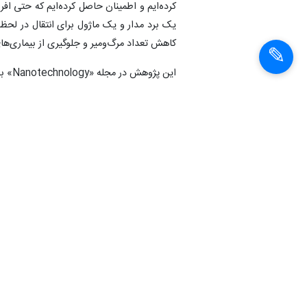
کرده‌ایم و اطمینان حاصل کرده‌ایم که حتی افرا
یک برد مدار و یک ماژول برای انتقال در لحظه 
کاهش تعداد مرگ‌ومیر و جلوگیری از بیماری‌ه
این پژوهش در مجله «Nanotechnology» به چاپ رسید.
انتهای پیام
شناسهٔ خبر:
1404021711906
آب
آرسنیک
حسگر