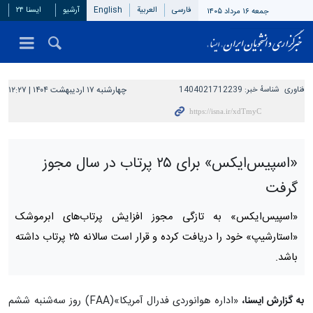
فارسی
العربیة
English
آرشیو
ایسنا ۲۴
جمعه ۱۶ مرداد ۱۴۰۵
فناوری
شناسهٔ خبر:
1404021712239
چهارشنبه ۱۷ اردیبهشت ۱۴۰۴ | ۱۲:۲۷
«اسپیس‌ایکس» برای ۲۵ پرتاب در سال مجوز
گرفت
«اسپیس‌ایکس» به تازگی مجوز افزایش پرتاب‌های ابرموشک
«استارشیپ» خود را دریافت کرده و قرار است سالانه ۲۵ پرتاب داشته
باشد.
به گزارش ایسنا،
«اداره هوانوردی فدرال آمریکا»(FAA) روز سه‌شنبه ششم