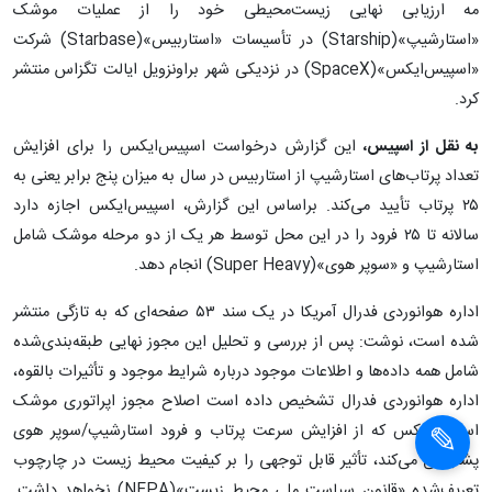
مه ارزیابی نهایی زیست‌محیطی خود را از عملیات موشک
«استارشیپ»(Starship) در تأسیسات «استاربیس»(Starbase) شرکت
«اسپیس‌ایکس»(SpaceX) در نزدیکی شهر براونزویل ایالت تگزاس منتشر
کرد.
به نقل از اسپیس،
این گزارش درخواست اسپیس‌ایکس را برای افزایش
تعداد پرتاب‌های استارشیپ از استاربیس در سال به میزان پنج برابر یعنی به
۲۵ پرتاب تأیید می‌کند. براساس این گزارش، اسپیس‌ایکس اجازه دارد
سالانه تا ۲۵ فرود را در این محل توسط هر یک از دو مرحله موشک شامل
استارشیپ و «سوپر هوی»(Super Heavy) انجام دهد.
اداره هوانوردی فدرال آمریکا در یک سند ۵۳ صفحه‌ای که به تازگی منتشر
شده است، نوشت: پس از بررسی و تحلیل این مجوز نهایی طبقه‌بندی‌شده
شامل همه داده‌ها و اطلاعات موجود درباره شرایط موجود و تأثیرات بالقوه،
اداره هوانوردی فدرال تشخیص داده است اصلاح مجوز اپراتوری موشک
اسپیس‌ایکس که از افزایش سرعت پرتاب و فرود استارشیپ/سوپر هوی
پشتیبانی می‌کند، تأثیر قابل توجهی را بر کیفیت محیط زیست در چارچوب
تعریف‌شده «قانون سیاست ملی محیط زیست»(NEPA) نخواهد داشت.