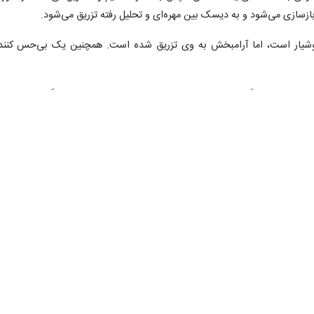
هوشیار است، اما آرامبخش به وی تزریق شده است. همچنین یک بی‌حس کنند
وز به خانه برگردند و از روز بعد فعالیت‌های عادی خود را از سر بگیرند.
بیست و هشت شرکت کننده (43 درصد زن) با میانگین سنی 44 سال در این مطالعه بالینی ثبت نام کردند. آنها برای و
چار درد دیسکوژنیک کمری می‌بودند که به مدیریت محافظه‌کارانه از جمله مصر
زشی تجویز شده توسط فیزیوتراپ، تزریق استروئید اپیدورال یا بلوک‌های عصب
ی کمر در آنها با اسکن MRI تایید شده بود.
همه شرکت‌کنندگان یک دوز 100 میلی‌گرمی از VIA Disc NP را در دیسک‌های آسیب‌دیده خود دریافت کردند. یک پیگ
ز عمل، با پیگیری بیشتر در سه، شش و دوازده ماه بعد وجود داشت.
از 28 شرکت کننده ثبت نام شده، 22 نفر برای دوره پیگیری کامل 12 ماهه ماندند. هدف اصلی این مطالعه اندازه‌گیری می
د.
شرکت کنندگان کاهش آماری معنی‌داری را در امتیازات شدت کمردرد از 7.1 امتیاز در ابتدا به 3.8 امتیاز 12 م