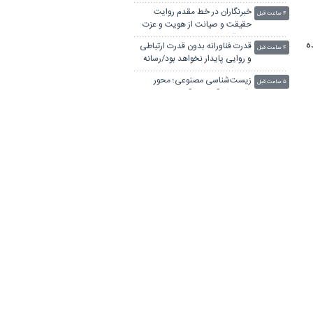
جنگ علمی علیه ایران
خبرنگاران در خط مقدم روایت
۴ ساعت قبل
حقیقت و صیانت از هویت و عزت
ملی قرار دارند
ه
قدرت فناورانه بدون قدرت ارتباطی
۴ ساعت قبل
و روایی پایدار نخواهد بود/رسانه
حلقه اتصال علم و جامعه
زیست‌شناسی مصنوعی؛ محور
۵ ساعت قبل
رقابت فن‌آوری در آینده جهان
کشف ارتباط آسیب‌های دوران
۵ ساعت قبل
اجد
کودکی با سلامت آینده فرد
ف
ویدئو/ «ایران به روایت ایران»؛
۵ ساعت قبل
ی
راوی تلاش‌های ایسنایی‌ها در قاب
روز خبرنگار
پیام رئیس جهاددانشگاهی به
۵ ساعت قبل
مناسبت روز خبرنگار/ تأکید بر نقش
رسانه‌ها در تبیین واقعیت‌ها
یری
آغاز ثبت نام آزمون ارشد علوم
۵ ساعت قبل
پزشکی از امروز
معاون دانشگاه علوم پزشکی البرز:
۵ ساعت قبل
زان
جهاد دانشگاهی حلقه اتصال
دانشگاه، صنعت و جامعه است
هوش مصنوعی هشدار طوفان
۵ ساعت قبل
«گوگل» متن‌باز شد
اه بعد گزارش