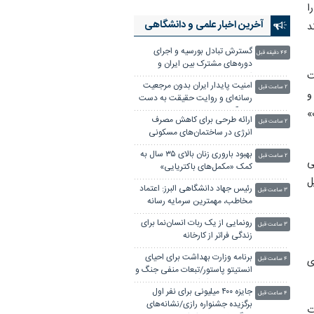
ا
آخرین اخبار علمی‌ و دانشگاهی
د
گسترش تبادل بورسیه و اجرای
۴۴ دقیقه قبل
دوره‌های مشترک بین ایران و
 به نام هسته پالپوسوس(NP) است
اندونزی
امنیت پایدار ایران بدون مرجعیت
۲ ساعت قبل
گیر و
رسانه‌ای و روایت حقیقت به دست
نمی‌آید
یک»
ارائه طرحی برای کاهش مصرف
۲ ساعت قبل
انرژی در ساختمان‌های مسکونی
بهبود باروری زنان بالای ۳۵ سال به
۲ ساعت قبل
کی
کمک «مکمل‌های باکتریایی»
ل
رئیس جهاد دانشگاهی البرز: اعتماد
۳ ساعت قبل
مخاطب، مهمترین سرمایه رسانه
است
رونمایی از یک ربات انسان‌نما برای
۳ ساعت قبل
زندگی فراتر از کارخانه
برنامه وزارت بهداشت برای احیای
ی
۴ ساعت قبل
انستیتو پاستور/تبعات منفی جنگ و
تحریم بر علم ایران
جایزه ۴۰۰ میلیونی برای نفر اول
۴ ساعت قبل
برگزیده جشنواره رازی/نشانه‌های
ت