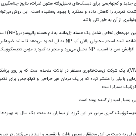
ان جدید و کم‌تهاجمی برای دیسک‌های تحلیل‌رفته ستون فقرات، نتایج چشمگیری ر
شدت کمردرد را کاهش داده و عملکرد را بهبود بخشیده است. این روش می‌توان
لوگیری از آن به طور کلی باشد.
به نقل از نیو اطلس، دیسک‌های بین مهره‌ای بین مهره‌های نخاعی شامل یک هسته ژل‌مانند
که توسط یک حلقه بیرونی محکم و فیبری پوشانده شده است. محتوای بالای آب NP به آن اجازه می‌دهد تا مانند ضربه‌
توزیع کننده فشار در ستون فقرات عمل کند. با افزایش سن یا آسیب، NP تحلیل می‌رود و منجر به کمردرد مزمن «دیسکوژن
شرکت ویوکس بایولوجیکس(VIVEX Biologics)، یک شرکت زیست‌فناوری مستقر در ایالات متحده است که بر روی پزش
زمایی بالینی را منتشر کرده که بر یک درمان غیر جراحی و کم‌تهاجمی برای تکمی
وژنیک متمرکز است.
ی بسیار امیدوار کننده بوده است.
 دیسکوژنیک کمری مزمن در این گروه از بیماران به مدت یک سال به بهبودها
وفی به دست می‌آید. محققان سپس بافت را تقسیم و استریل می‌کنند. در صور