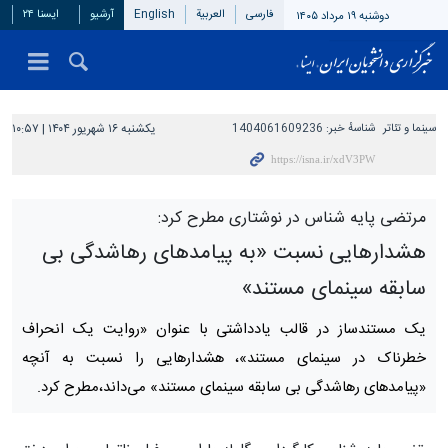
فارسی
العربیة
English
آرشیو
ایسنا ۲۴
دوشنبه ۱۹ مرداد ۱۴۰۵
سینما و تئاتر
شناسهٔ خبر:
1404061609236
یکشنبه ۱۶ شهریور ۱۴۰۴ | ۱۰:۵۷
مرتضی پایه شناس در نوشتاری مطرح کرد:
هشدارهایی نسبت «به پیامدهای رهاشدگی بی
سابقه سینمای مستند»
یک مستندساز در قالب یادداشتی با عنوان «روایت یک انحراف
خطرناک در سینمای مستند»، هشدارهایی را نسبت به آنچه
«پیامدهای رهاشدگی بی‌ سابقه سینمای مستند» می‌داند،مطرح کرد.