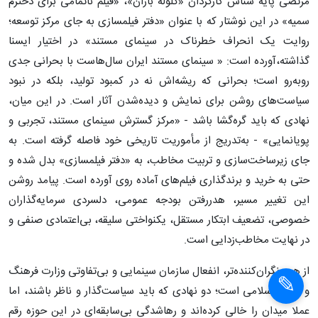
مرتضی پایه شناس کارگردان «گلوله باران»، «فیلم ناتمامی برای دخترم
سمیه» در این نوشتار که با عنوان «دفتر فیلمسازی به جای مرکز توسعه؛
روایت یک انحراف خطرناک در سینمای مستند» در اختیار ایسنا
گذاشته،آورده است: « سینمای مستند ایران سال‌هاست با بحرانی جدی
روبه‌رو است؛ بحرانی که ریشه‌اش نه در کمبود تولید، بلکه در نبود
سیاست‌های روشن برای نمایش و دیده‌شدن آثار است. در این میان،
نهادی که باید گره‌گشا باشد - «مرکز گسترش سینمای مستند، تجربی و
پویانمایی» - به‌تدریج از مأموریت تاریخی خود فاصله گرفته است. به
جای زیرساخت‌سازی و تربیت مخاطب، به «دفتر فیلمسازی» بدل شده و
حتی به خرید و برندگذاری فیلم‌های آماده روی آورده است. پیامد روشن
این تغییر مسیر، هدررفتن بودجه عمومی، دلسردی سرمایه‌گذاران
خصوصی، تضعیف ابتکار مستقل، یکنواختی سلیقه، بی‌اعتمادی صنفی و
در نهایت مخاطب‌زدایی است.
از همه نگران‌کننده‌تر، انفعال سازمان سینمایی و بی‌تفاوتی وزارت فرهنگ
و ارشاد اسلامی است؛ دو نهادی که باید سیاست‌گذار و ناظر باشند، اما
عملا میدان را خالی کرده‌اند و رهاشدگی بی‌سابقه‌ای در این حوزه رقم