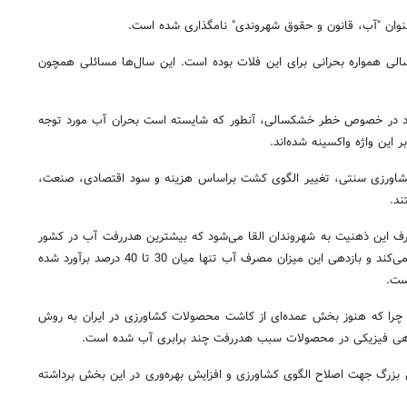
عنوان "آب، قانون و حقوق شهروندی" نامگذاری شده است.
الی همواره بحرانی برای این فلات بوده است. این سال‌ها مسائلی همچون
دد در خصوص خطر خشکسالی، آنطور که شایسته است بحران آب مورد توجه
 این واژه واکسینه شده‌اند.
 کشاورزی سنتی، تغییر الگوی کشت براساس هزینه و سود اقتصادی، صنعت،
ند.
صرف این ذهنیت به شهروندان القا می‌شود که بیشترین هدررفت آب در کشور
از سوی مصرف‌کنندگان خانگی صورت می‌گیرد. با وجود این لازم است بدانیم که طبق آمارهای رسمی بخش کشاورزی ایران بیش از 90 درصد آب کشور را مصرف می‌کند و بازدهی این میزان مصرف آب تنها میان 30 تا 40 درصد برآورد شده
د چرا که هنوز بخش عمده‌ای از کاشت محصولات کشاورزی در ایران به روش
دهی فیزیکی در محصولات سبب هدررفت چند برابری آب شده است.
ی بزرگ جهت اصلاح الگوی کشاورزی و افزایش بهره‌وری در این بخش برداشته