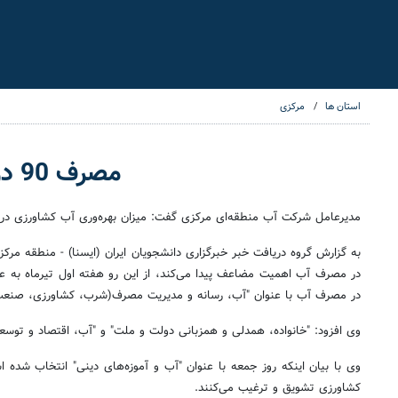
استان ها
مرکزی
مصرف 90 درصدی و بهره وری 35 درصدی آب در بخش کشاورزی!
مدیرعامل شرکت آب منطقه‌ای مرکزی گفت: میزان بهره‌وری آب کشاورزی در ایران 35 درصد اعلام می‌شود و این رقم برای کشورهای توسعه یافته 65 درصد و برای کشورهای در حال توسعه
به گزارش گروه دریافت خبر
خبرگزاری دانشجویان ایران (ایسنا) - منطقه مر
در مصرف آب اهمیت مضاعف پیدا می‌کند، از این رو هفته اول تیرماه به عن
در مصرف آب با عنوان "آب، رسانه و مدیریت مصرف(شرب، کشاورزی، صنعت)
وی افزود: "خانواده، همدلی و همزبانی دولت و ملت" و "آب، اقتصاد و تو
وی با بیان اینکه روز جمعه با عنوان "آب و آموزه‌های دینی" انتخاب شد
کشاورزی تشویق و ترغیب می‌کنند.